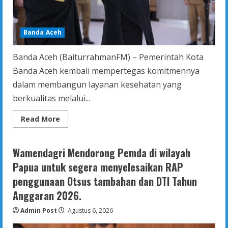
Banda Aceh
Banda Aceh (BaiturrahmanFM) – Pemerintah Kota
Banda Aceh kembali mempertegas komitmennya
dalam membangun layanan kesehatan yang
berkualitas melalui...
Read
Read More
more
about
Illiza
Lantik
Wamendagri Mendorong Pemda di wilayah
Direktur
Baru
Papua untuk segera menyelesaikan RAP
RSUD
Meuraxa
penggunaan Otsus tambahan dan DTI Tahun
Anggaran 2026.
Admin Post
Agustus 6, 2026