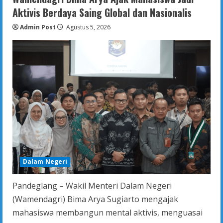
di
Aktivis Berdaya Saing Global dan Nasionalis
wilayah
Papua
Admin Post
untuk
Agustus 5, 2026
segera
menyelesaikan
RAP
penggunaan
Otsus
tambahan
dan
DTI
Tahun
Anggaran
2026.
Dalam Negeri
Pandeglang – Wakil Menteri Dalam Negeri
(Wamendagri) Bima Arya Sugiarto mengajak
mahasiswa membangun mental aktivis, menguasai