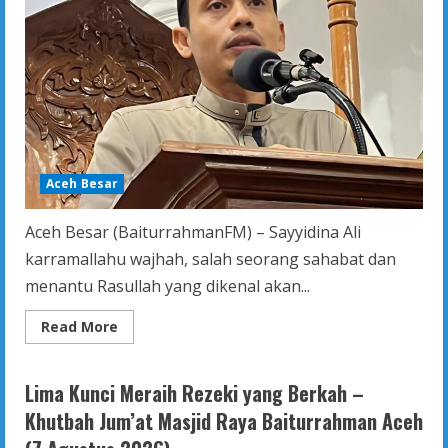
Aceh Besar
Aceh Besar (BaiturrahmanFM) – Sayyidina Ali
karramallahu wajhah, salah seorang sahabat dan
menantu Rasullah yang dikenal akan...
Read
Read More
more
about
Lima
Penghalang
Lima Kunci Meraih Rezeki yang Berkah –
Menjadi
Hamba
Khutbah Jum’at Masjid Raya Baiturrahman Aceh
yang
Shaleh