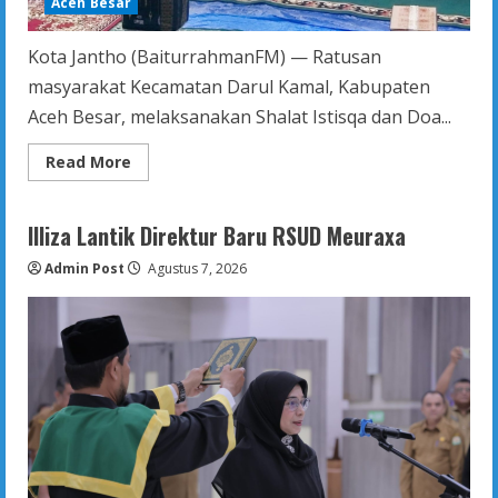
Aceh Besar
Kota Jantho (BaiturrahmanFM) — Ratusan
masyarakat Kecamatan Darul Kamal, Kabupaten
Aceh Besar, melaksanakan Shalat Istisqa dan Doa...
Read
Read More
more
about
Ratusan
Masyarakat
Illiza Lantik Direktur Baru RSUD Meuraxa
Darul
Kamal
Admin Post
Gelar
Agustus 7, 2026
Shalat
Istisqa,
Hujan
Turun
Saat
Doa
Dipanjatkan