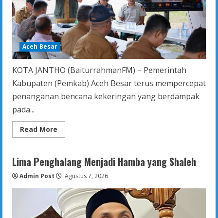
Aceh Besar
KOTA JANTHO (BaiturrahmanFM) – Pemerintah
Kabupaten (Pemkab) Aceh Besar terus mempercepat
penanganan bencana kekeringan yang berdampak
pada...
Read
Read More
more
about
Pemkab
Aceh
Lima Penghalang Menjadi Hamba yang Shaleh
Besar
Percepat
Admin Post
Penanganan
Agustus 7, 2026
Kekeringan