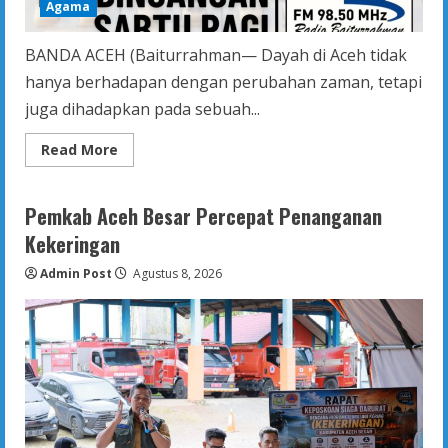
Agama
BANDA ACEH (Baiturrahman— Dayah di Aceh tidak
hanya berhadapan dengan perubahan zaman, tetapi
juga dihadapkan pada sebuah...
Read
Read More
more
about
Dayah
di
Pemkab Aceh Besar Percepat Penanganan
Persimpangan
Zaman:
Kekeringan
Menjaga
Tradisi,
Admin Post
Menjemput
Agustus 8, 2026
Transformasi