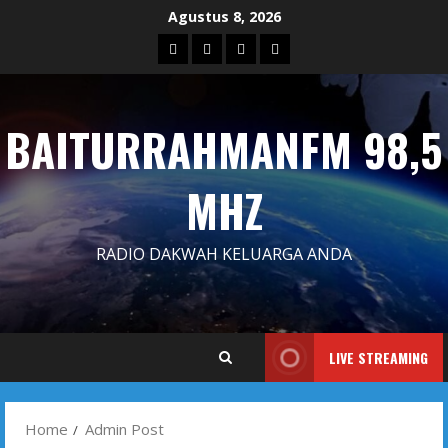
Skip
Agustus 8, 2026
to
Blog
Contact
Dengarkan
Iklan
content
Us
Siaran
Kami
BAITURRAHMANFM 98,5
MHZ
RADIO DAKWAH KELUARGA ANDA
LIVE STREAMING
Home
Admin Post