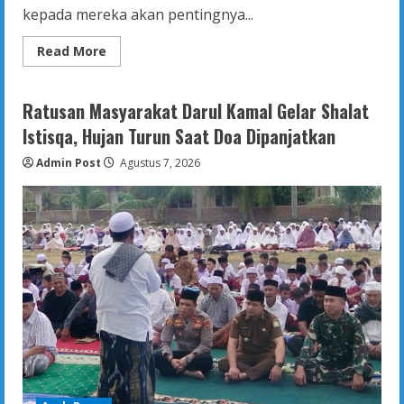
kepada mereka akan pentingnya...
Read
Read More
more
about
Empat
Kriteria
Ratusan Masyarakat Darul Kamal Gelar Shalat
Mukmin
yang
Istisqa, Hujan Turun Saat Doa Dipanjatkan
Mukhbitin
Admin Post
Agustus 7, 2026