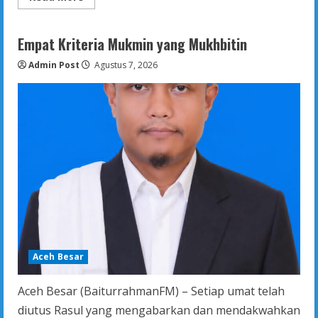
more
about
Lima
Kunci
Empat Kriteria Mukmin yang Mukhbitin
Meraih
Rezeki
Admin Post
yang
Agustus 7, 2026
Berkah
–
Khutbah
Jum’at
Masjid
Raya
Baiturrahman
Aceh
(7
Agustus
2026)
Aceh Besar
Aceh Besar (BaiturrahmanFM) – Setiap umat telah
diutus Rasul yang mengabarkan dan mendakwahkan