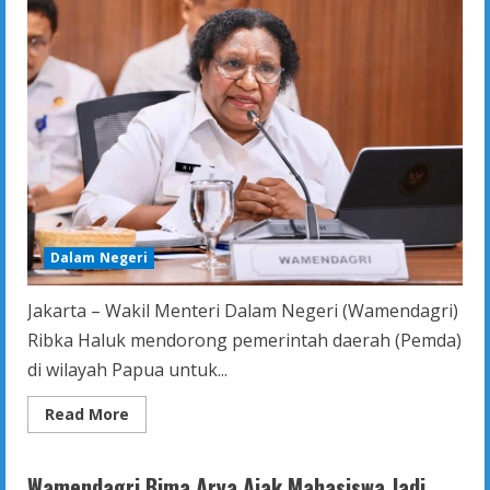
Dalam Negeri
Jakarta – Wakil Menteri Dalam Negeri (Wamendagri)
Ribka Haluk mendorong pemerintah daerah (Pemda)
di wilayah Papua untuk...
Read
Read More
more
about
Wamendagri
Mendorong
Wamendagri Bima Arya Ajak Mahasiswa Jadi
Pemda