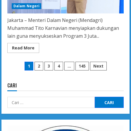
Dalam Negeri
Jakarta – Menteri Dalam Negeri (Mendagri)
Muhammad Tito Karnavian menyiapkan dukungan
lain guna menyukseskan Program 3 Juta...
Read
Read More
more
about
Dukung
Paginasi
Program
1
2
3
4
…
145
Next
3
Juta
pos
Rumah,
Mendagri
dan
CARI
Menteri
PKP
Bakal
Cari
Revisi
Definisi
untuk:
MBR
dan
Hapus
Hambatan
Domisili