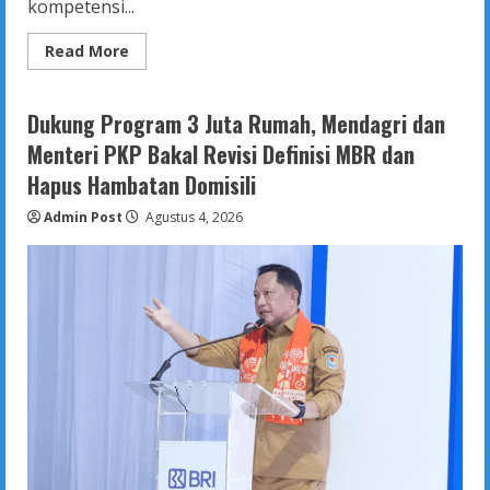
kompetensi...
Read
Read More
more
about
Wamendagri
Bima
Dukung Program 3 Juta Rumah, Mendagri dan
Arya
Ajak
Menteri PKP Bakal Revisi Definisi MBR dan
Mahasiswa
Jadi
Hapus Hambatan Domisili
Aktivis
Berdaya
Admin Post
Saing
Agustus 4, 2026
Global
dan
Nasionalis