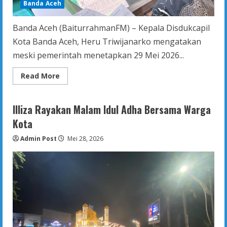
Banda Aceh
Banda Aceh (BaiturrahmanFM) – Kepala Disdukcapil
Kota Banda Aceh, Heru Triwijanarko mengatakan
meski pemerintah menetapkan 29 Mei 2026...
Read
Read More
more
about
Besok,
Disdukcapil
Illiza Rayakan Malam Idul Adha Bersama Warga
Banda
Aceh
Kota
Tetap
Buka
Admin Post
Layanan
Mei 28, 2026
Meski
Cuti
Bersama
Idul
Adha