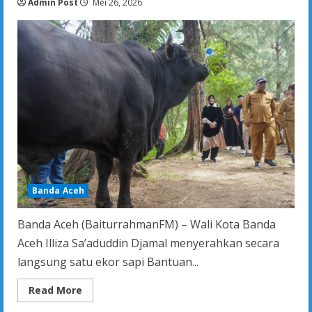
Admin Post
ke
Mei 26, 2026
Sejumlah
Gampong
Banda Aceh
Banda Aceh (BaiturrahmanFM) – Wali Kota Banda
Aceh Illiza Sa’aduddin Djamal menyerahkan secara
langsung satu ekor sapi Bantuan...
Read
Read More
more
about