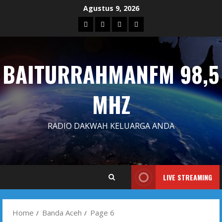
Skip
Agustus 9, 2026
to
Blog
Contact
Dengarkan
Iklan
content
Us
Siaran
Kami
BAITURRAHMANFM 98,5
MHZ
RADIO DAKWAH KELUARGA ANDA
LIVE STREAMING
Home
Banda Aceh
Page 6