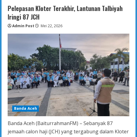
Tak
Hanya
Pelepasan Kloter Terakhir, Lantunan Talbiyah
Menertibkan,
Satpol
Iringi 87 JCH
PP
WH
Admin Post
Banda
Mei 22, 2026
Aceh
Juga
Berikan
Edukasi
Syariat
Kepada
Pelanggar
Banda Aceh
Banda Aceh (BaiturrahmanFM) – Sebanyak 87
jemaah calon haji (JCH) yang tergabung dalam Kloter