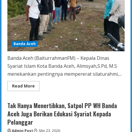
Banda Aceh
Banda Aceh (BaiturrahmanFM) – Kepala Dinas
Syariat Islam Kota Banda Aceh, Alimsyah,S.Pd, M.S
menekankan pentingnya mempererat silaturahmi,...
Read
Read More
more
about
Kepala
DSI
Tak Hanya Menertibkan, Satpol PP WH Banda
Banda
Aceh
Aceh Juga Berikan Edukasi Syariat Kepada
Tekankan
Silaturahmi
Pelanggar
dan
Penguatan
Admin Post
Pengawasan
Mei 23, 2026