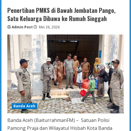
Illiza
Serahkan
Penertiban PMKS di Bawah Jembatan Pango,
Sapi
Kurban
Satu Keluarga Dibawa ke Rumah Singgah
Presiden
Ke
Admin Post
Kecamatan
Mei 26, 2026
Banda Aceh
Banda Aceh (BaiturrahmanFM) – Satuan Polisi
Pamong Praja dan Wilayatul Hisbah Kota Banda