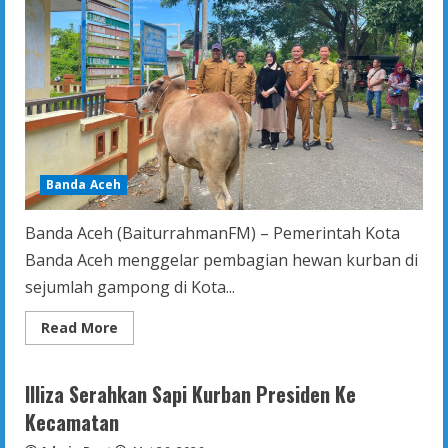
Banda Aceh
Banda Aceh (BaiturrahmanFM) – Pemerintah Kota
Banda Aceh menggelar pembagian hewan kurban di
sejumlah gampong di Kota...
Read
Read More
more
about
Pemko
Banda
Illiza Serahkan Sapi Kurban Presiden Ke
Aceh
Distribusikan
Kecamatan
Hewan
Kurban