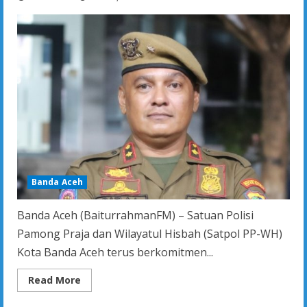
Syariat
di
Safari
Dakwah
Alue
Naga
Banda Aceh
Banda Aceh (BaiturrahmanFM) – Satuan Polisi
Pamong Praja dan Wilayatul Hisbah (Satpol PP-WH)
Kota Banda Aceh terus berkomitmen...
Read
Read More
more
about