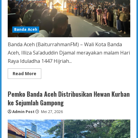
Banda Aceh
Banda Aceh (BaiturrahmanFM) – Wali Kota Banda
Aceh, Illiza Sa’aduddin Djamal merayakan malam Hari
Raya Iduladha 1447 Hijriah...
Read
Read More
more
about
Illiza
Rayakan
Pemko Banda Aceh Distribusikan Hewan Kurban
Malam
Idul
ke Sejumlah Gampong
Adha
Bersama
Admin Post
Warga
Mei 27, 2026
Kota