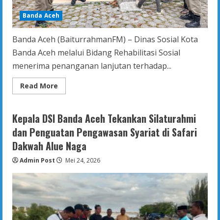
Banda Aceh
Banda Aceh (BaiturrahmanFM) – Dinas Sosial Kota
Banda Aceh melalui Bidang Rehabilitasi Sosial
menerima penanganan lanjutan terhadap...
Read
Read More
more
about
Dinsos
Kota
Kepala DSI Banda Aceh Tekankan Silaturahmi
Banda
Aceh
dan Penguatan Pengawasan Syariat di Safari
Lakukan
Pembinaan
Dakwah Alue Naga
Terhadap
Keluarga
Admin Post
Terlantar
Mei 24, 2026
yang
Ditemukan
di
Bawah
Jembatan
Pango