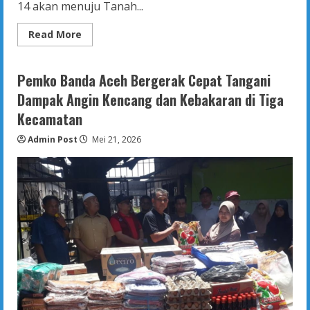
14 akan menuju Tanah...
Read
Read More
more
about
Pelepasan
Kloter
Pemko Banda Aceh Bergerak Cepat Tangani
Terakhir,
Lantunan
Dampak Angin Kencang dan Kebakaran di Tiga
Talbiyah
Iringi
Kecamatan
87
JCH
Admin Post
Mei 21, 2026