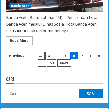
Banda Aceh
Banda Aceh (BaiturrahmanFM) – Pemerintah Kota
Banda Aceh melalui Dinas Sosial Kota Banda Aceh
terus menunjukkan komitmennya...
Read
Read More
more
about
Pemko
Paginasi
Banda
Previous
1
…
3
4
5
6
7
8
9
Aceh
Bergerak
…
53
Next
pos
Cepat
Tangani
Dampak
Angin
Kencang
CARI
dan
Kebakaran
di
Cari
Tiga
Kecamatan
untuk: