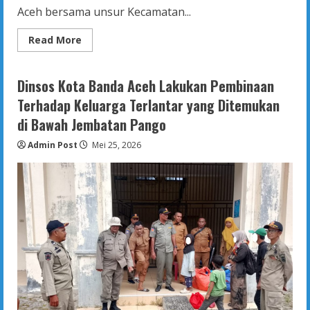
Aceh bersama unsur Kecamatan...
Read
Read More
more
about
Penertiban
PMKS
Dinsos Kota Banda Aceh Lakukan Pembinaan
di
Bawah
Terhadap Keluarga Terlantar yang Ditemukan
Jembatan
Pango,
di Bawah Jembatan Pango
Satu
Keluarga
Admin Post
Dibawa
Mei 25, 2026
ke
Rumah
Singgah