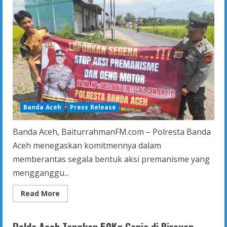
Personel
Banda Aceh
Press Release
Banda Aceh, BaiturrahmanFM.com – Polresta Banda
Aceh menegaskan komitmennya dalam
memberantas segala bentuk aksi premanisme yang
mengganggu...
Read
Read More
more
about
Polresta
Banda