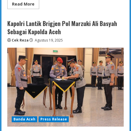
Read
Read More
more
about
Kapolda
Aceh
Kapolri Lantik Brigjen Pol Marzuki Ali Basyah
Beri
Penghargaan
Sebagai Kapolda Aceh
Taruna
Akpol
Cek Reza
Agustus 19, 2025
dan
Personel
Polda
Aceh
atas
Aksi
Kemanusiaan
Pasca
Bencana
Aceh
Tamiang
Banda Aceh
Press Release