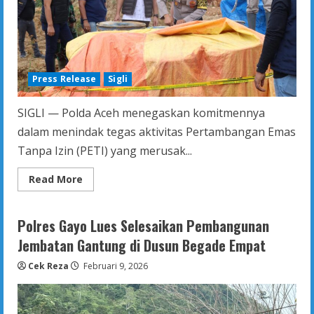
Press Release
Sigli
SIGLI — Polda Aceh menegaskan komitmennya
dalam menindak tegas aktivitas Pertambangan Emas
Tanpa Izin (PETI) yang merusak...
Read
Read More
more
about
Polda
Aceh
Polres Gayo Lues Selesaikan Pembangunan
Tindak
Tegas
Jembatan Gantung di Dusun Begade Empat
Tambang
Emas
Cek Reza
Februari 9, 2026
Ilegal
di
Geumpang
Demi
Lingkungan