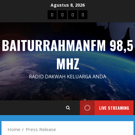
Skip
Agustus 8, 2026
to
Blog
Contact
Dengarkan
Iklan
content
Us
Siaran
Kami
BAITURRAHMANFM 98,5
MHZ
RADIO DAKWAH KELUARGA ANDA
LIVE STREAMING
Home
Press Release