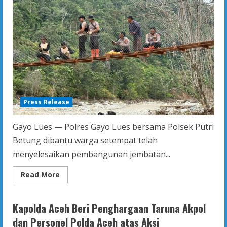
dan
Keselamatan
Masyarakat
Press Release
Gayo Lues — Polres Gayo Lues bersama Polsek Putri
Betung dibantu warga setempat telah
menyelesaikan pembangunan jembatan...
Read
Read More
more
about
Polres
Gayo
Kapolda Aceh Beri Penghargaan Taruna Akpol
Lues
Selesaikan
dan Personel Polda Aceh atas Aksi
Pembangunan