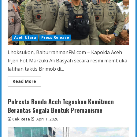
Aceh Utara
Press Release
Lhoksukon, BaiturrahmanFM.com – Kapolda Aceh
Irjen Pol. Marzuki Ali Basyah secara resmi membuka
latihan taktis Brimob di...
Read
Read More
more
about
Kapolda
Aceh
Polresta Banda Aceh Tegaskan Komitmen
Buka
Pelatihan
Berantas Segala Bentuk Premanisme
Jungle
Warfare
Cek Reza
April 1, 2026
di
Cot
Girek,
Tekankan
Kemampuan