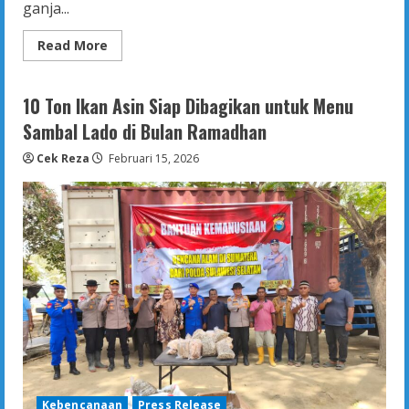
ganja...
Read
Read More
more
about
Polda
Aceh
10 Ton Ikan Asin Siap Dibagikan untuk Menu
Tangkap
50Kg
Sambal Lado di Bulan Ramadhan
Ganja
di
Cek Reza
Februari 15, 2026
Bireuen,
Satu
Terduga
Pelaku
Diamankan
Kebencanaan
Press Release