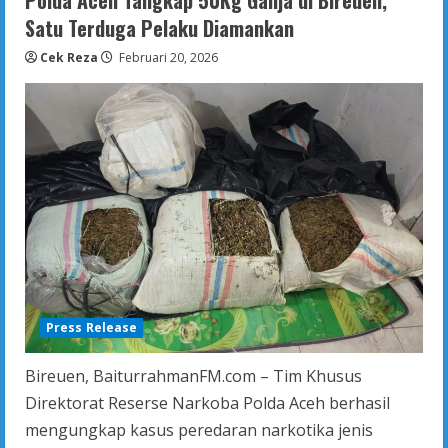
Polda Aceh Tangkap 50Kg Ganja di Bireuen,
Aceh
Tegaskan
Satu Terduga Pelaku Diamankan
Komitmen
Berantas
Cek Reza
Februari 20, 2026
Segala
Bentuk
Premanisme
Press Release
Bireuen, BaiturrahmanFM.com – Tim Khusus
Direktorat Reserse Narkoba Polda Aceh berhasil
mengungkap kasus peredaran narkotika jenis