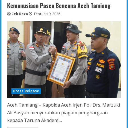
Jembatan
Kemanusiaan Pasca Bencana Aceh Tamiang
Gantung
di
Cek Reza
Februari 9, 2026
Dusun
Begade
Empat
Press Release
Aceh Tamiang – Kapolda Aceh Irjen Pol. Drs. Marzuki
Ali Basyah menyerahkan piagam penghargaan
kepada Taruna Akademi...