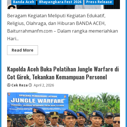
Banda Aceh
Bhayangkara Fest 2026
Press Release
Beragam Kegiatan Meliputi Kegiatan Edukatif,
Religius, Olahraga, dan Hiburan BANDA ACEH,
Baiturrahmanfm.com – Dalam rangka memeriahkan
Hari...
Read
Read More
more
about
Bhayangkara
Fest
Kapolda Aceh Buka Pelatihan Jungle Warfare di
2026
Hadirkan
Cot Girek, Tekankan Kemampuan Personel
Beragam
Kegiatan
Cek Reza
April 2, 2026
Untuk
Masyarakat