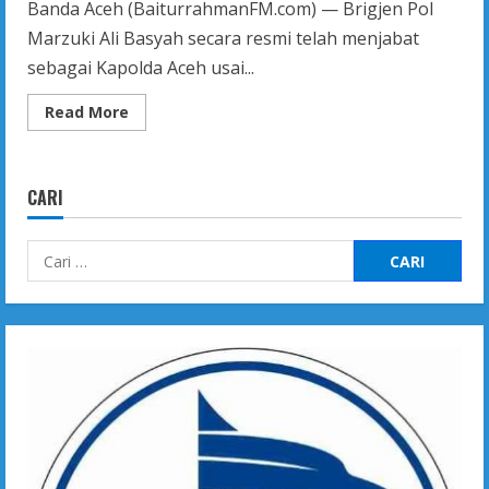
Banda Aceh (BaiturrahmanFM.com) — Brigjen Pol
Marzuki Ali Basyah secara resmi telah menjabat
sebagai Kapolda Aceh usai...
Read
Read More
more
about
Kapolri
Lantik
Brigjen
CARI
Pol
Marzuki
Ali
Basyah
Cari
Sebagai
Kapolda
untuk:
Aceh