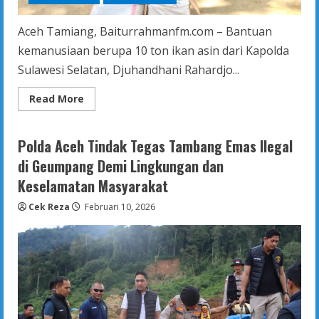
Aceh Tamiang, Baiturrahmanfm.com – Bantuan
kemanusiaan berupa 10 ton ikan asin dari Kapolda
Sulawesi Selatan, Djuhandhani Rahardjo...
Read
Read More
more
about
10
Ton
Polda Aceh Tindak Tegas Tambang Emas Ilegal
Ikan
Asin
di Geumpang Demi Lingkungan dan
Siap
Dibagikan
Keselamatan Masyarakat
untuk
Menu
Cek Reza
Februari 10, 2026
Sambal
Lado
di
Bulan
Ramadhan