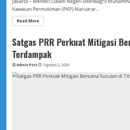
Jakarta – Menteri Dalam Negeri (Mendagri) Muhamm
Kawasan Permukiman (PKP) Maruarar...
Read
Read More
more
about
Cek
Langsung
Satgas PRR Perkuat Mitigasi Ben
Penerima
BSPS
di
Terdampak
Jakbar,
Mendagri
Dorong
Admin Post
Pemda
Agustus 2, 2026
Perluas
Dukungan
Bedah
Rumah
Melalui
APBD