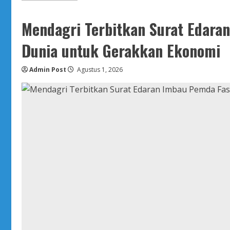
about
Satgas
PRR
Mendagri Terbitkan Surat Edaran
Perkuat
Mitigasi
Bencana
Dunia untuk Gerakkan Ekonomi
Susulan
di
Titik
Admin Post
Rawan
Agustus 1, 2026
Wilayah
Terdampak