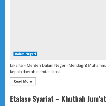
Dalam Negeri
Jakarta – Menteri Dalam Negeri (Mendagri) Muhammad
kepala daerah memfasilitasi...
Read
Read More
more
about
Mendagri
Terbitkan
Etalase Syariat – Khutbah Jum’a
Surat
Edaran
Imbau