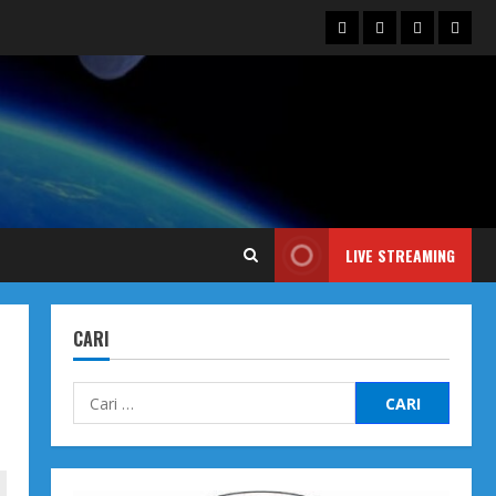
Blog
Contact
Dengarka
Iklan
Us
Siaran
Kami
LIVE STREAMING
CARI
Cari
untuk: