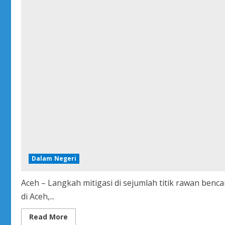
Dalam Negeri
Aceh – Langkah mitigasi di sejumlah titik rawan ben
di Aceh,...
Read
Read More
more