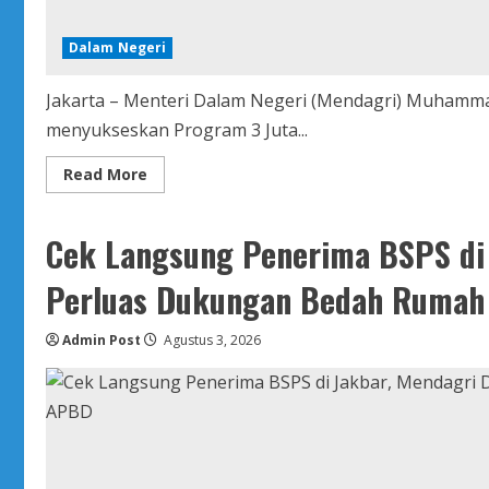
Dalam Negeri
Jakarta – Menteri Dalam Negeri (Mendagri) Muhamma
menyukseskan Program 3 Juta...
Read
Read More
more
about
Dukung
Program
Cek Langsung Penerima BSPS di
3
Juta
Rumah,
Perluas Dukungan Bedah Rumah
Mendagri
dan
Menteri
Admin Post
PKP
Agustus 3, 2026
Bakal
Revisi
Definisi
MBR
dan
Hapus
Hambatan
Domisili