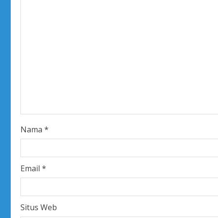
e
R
e
a
d
i
Nama
*
n
g
Email
*
Situs Web