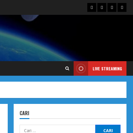
Blog
Contact
Dengarka
Iklan
Us
Siaran
Kami
LIVE STREAMING
CARI
Cari