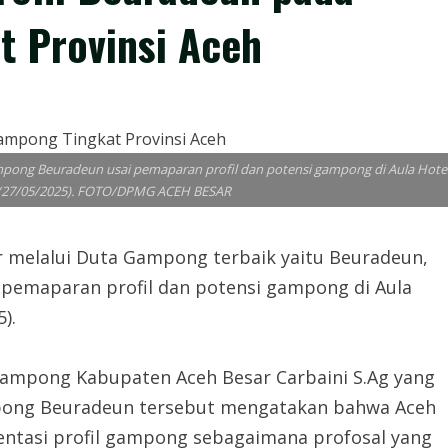
 Provinsi Aceh
pong Beuradeun usai pemaparan profil dan potensi gampong di Aula Hote
a (27/05/2025). FOTO/DPMG ACEH BESAR
melalui Duta Gampong terbaik yaitu Beuradeun,
pemaparan profil dan potensi gampong di Aula
).
ampong Kabupaten Aceh Besar Carbaini S.Ag yang
pong Beuradeun tersebut mengatakan bahwa Aceh
sentasi profil gampong sebagaimana profosal yang