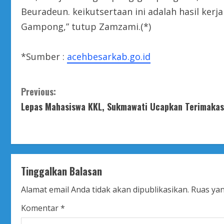
Beuradeun. keikutsertaan ini adalah hasil kerj
Gampong,” tutup Zamzami.(*)
*Sumber :
acehbesarkab.go.id
C
Previous:
Lepas Mahasiswa KKL, Sukmawati Ucapkan Terimakas
o
n
t
Tinggalkan Balasan
i
Alamat email Anda tidak akan dipublikasikan.
Ruas yan
n
Komentar
*
u