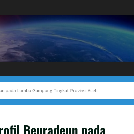
eun pada Lomba Gampong Tingkat Provinsi Aceh
rofil Beuradeun pada