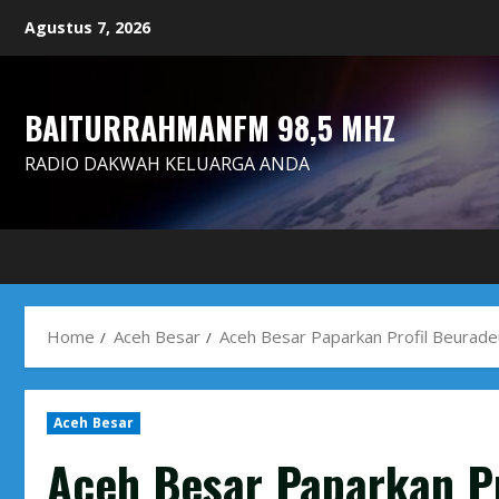
Skip
Agustus 7, 2026
to
content
BAITURRAHMANFM 98,5 MHZ
RADIO DAKWAH KELUARGA ANDA
Home
Aceh Besar
Aceh Besar Paparkan Profil Beurad
Aceh Besar
Aceh Besar Paparkan P