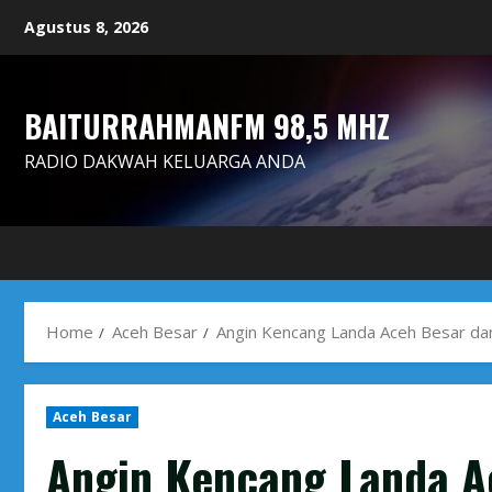
Skip
Agustus 8, 2026
to
content
BAITURRAHMANFM 98,5 MHZ
RADIO DAKWAH KELUARGA ANDA
Home
Aceh Besar
Angin Kencang Landa Aceh Besar d
Aceh Besar
Angin Kencang Landa A