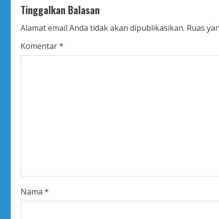
Tinggalkan Balasan
i
Alamat email Anda tidak akan dipublikasikan.
Ruas yan
n
Komentar
*
u
e
R
e
a
d
i
Nama
*
n