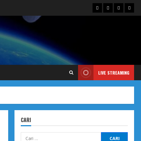
Blog
Contact
Dengarka
Iklan
Us
Siaran
Kami
LIVE STREAMING
CARI
Cari