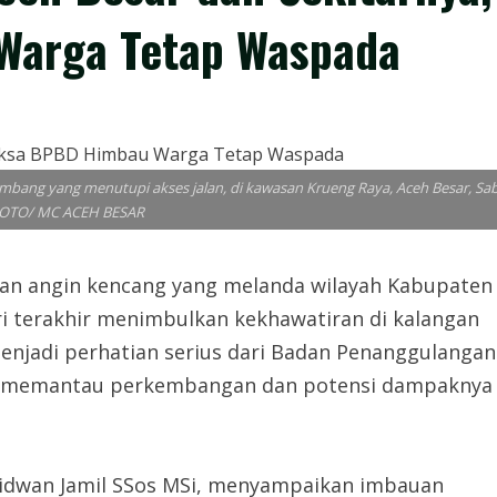
Warga Tetap Waspada
ang yang menutupi akses jalan, di kawasan Krueng Raya, Aceh Besar, Sa
 FOTO/ MC ACEH BESAR
angin kencang yang melanda wilayah Kabupaten
i terakhir menimbulkan kekhawatiran di kalangan
enjadi perhatian serius dari Badan Penanggulangan
us memantau perkembangan dan potensi dampaknya
 Ridwan Jamil SSos MSi, menyampaikan imbauan