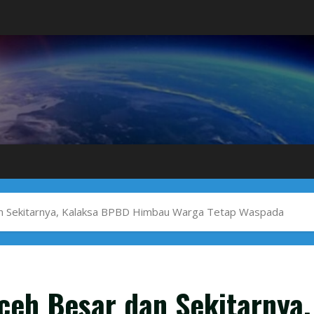
an Sekitarnya, Kalaksa BPBD Himbau Warga Tetap Waspada
ceh Besar dan Sekitarnya,