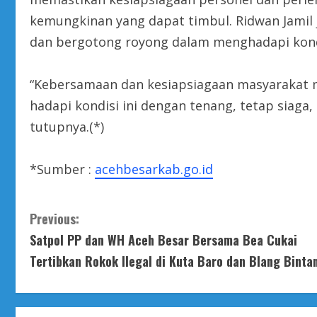
kemungkinan yang dapat timbul. Ridwan Jami
dan bergotong royong dalam menghadapi kondi
“Kebersamaan dan kesiapsiagaan masyarakat me
hadapi kondisi ini dengan tenang, tetap siaga,
tutupnya.(*)
*Sumber :
acehbesarkab.go.id
C
Previous:
Satpol PP dan WH Aceh Besar Bersama Bea Cukai
o
Tertibkan Rokok Ilegal di Kuta Baro dan Blang Binta
n
t