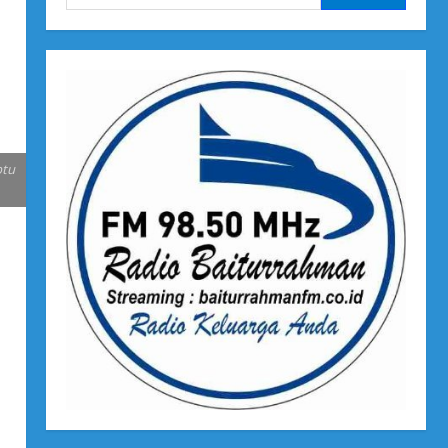
untuk:
btu