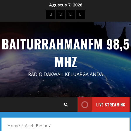
Skip
Agustus 7, 2026
to
Blog
Contact
Dengarkan
Iklan
content
Us
Siaran
Kami
BAITURRAHMANFM 98,5
MHZ
RADIO DAKWAH KELUARGA ANDA
LIVE STREAMING
Home
Aceh Besar