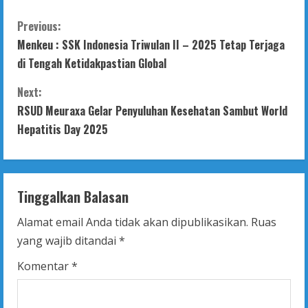
C
Previous:
Menkeu : SSK Indonesia Triwulan II – 2025 Tetap Terjaga
o
di Tengah Ketidakpastian Global
n
Next:
t
RSUD Meuraxa Gelar Penyuluhan Kesehatan Sambut World
Hepatitis Day 2025
i
n
Tinggalkan Balasan
u
Alamat email Anda tidak akan dipublikasikan.
Ruas
e
yang wajib ditandai
*
R
Komentar
*
e