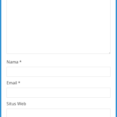
a
d
i
n
g
Nama
*
Email
*
Situs Web