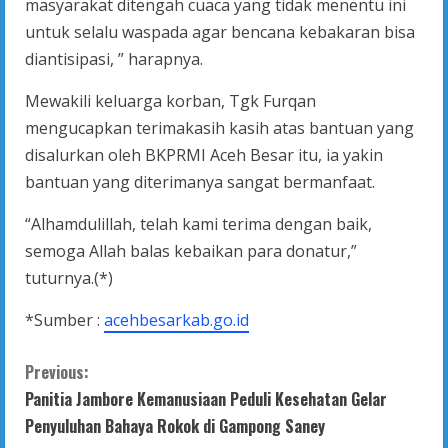
masyarakat ditengah cuaca yang tidak menentu ini
untuk selalu waspada agar bencana kebakaran bisa
diantisipasi, ” harapnya.
Mewakili keluarga korban, Tgk Furqan
mengucapkan terimakasih kasih atas bantuan yang
disalurkan oleh BKPRMI Aceh Besar itu, ia yakin
bantuan yang diterimanya sangat bermanfaat.
“Alhamdulillah, telah kami terima dengan baik,
semoga Allah balas kebaikan para donatur,”
tuturnya.(*)
*Sumber :
acehbesarkab.go.id
C
Previous:
Panitia Jambore Kemanusiaan Peduli Kesehatan Gelar
o
Penyuluhan Bahaya Rokok di Gampong Saney