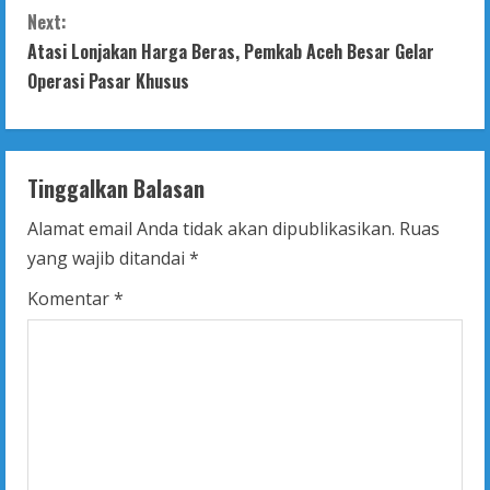
n
Next:
t
Atasi Lonjakan Harga Beras, Pemkab Aceh Besar Gelar
Operasi Pasar Khusus
i
n
Tinggalkan Balasan
u
Alamat email Anda tidak akan dipublikasikan.
Ruas
e
yang wajib ditandai
*
R
Komentar
*
e
a
d
i