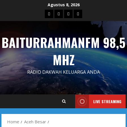
Skip
Agustus 8, 2026
to
Blog
Contact
Dengarkan
Iklan
content
Us
Siaran
Kami
BAITURRAHMANFM 98,5
MHZ
RADIO DAKWAH KELUARGA ANDA
LIVE STREAMING
Home
Aceh Besar