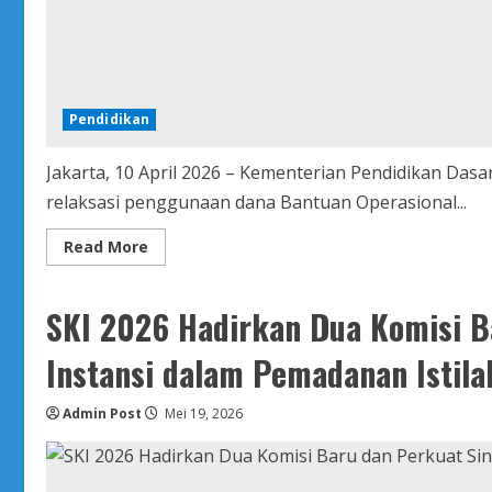
Pendidikan
Jakarta, 10 April 2026 – Kementerian Pendidikan D
relaksasi penggunaan dana Bantuan Operasional...
Read
Read More
more
about
Kemendikdasmen
Berikan
SKI 2026 Hadirkan Dua Komisi Ba
Relaksasi
Dana
BOSP
Instansi dalam Pemadanan Istila
2026,
Jaga
Keberlangsungan
Admin Post
Layanan
Mei 19, 2026
Pendidikan
di
Daerah