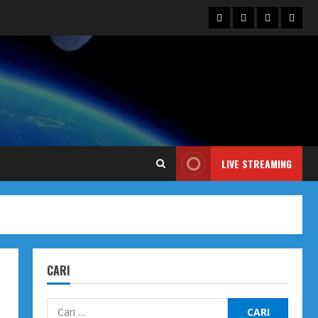
Blog
Contact
Dengarka
Iklan
Us
Siaran
Kami
LIVE STREAMING
CARI
Cari