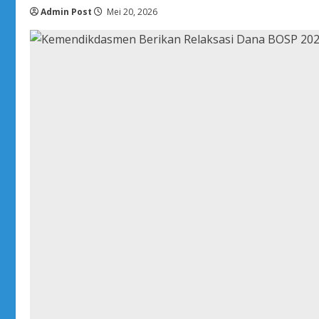
Total
Admin Post
Penyaluran
Mei 20, 2026
Dana
UKT
Tembus
Rp2,06
Miliar