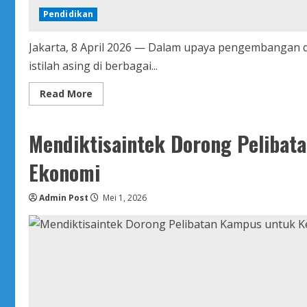
Pendidikan
Jakarta, 8 April 2026 — Dalam upaya pengembangan
istilah asing di berbagai...
Read
Read More
more
about
SKI
2026
Mendiktisaintek Dorong Peliba
Hadirkan
Dua
Komisi
Ekonomi
Baru
dan
Perkuat
Admin Post
Sinergi
Mei 1, 2026
Lintas
Instansi
dalam
Pemadanan
Istilah