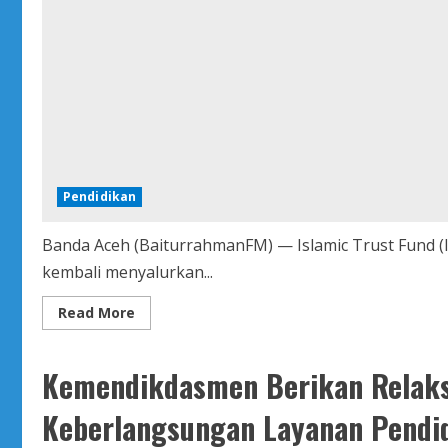
Pendidikan
Banda Aceh (BaiturrahmanFM) — Islamic Trust Fund (I
kembali menyalurkan...
Read
Read More
more
about
ITF
UIN
Kemendikdasmen Berikan Relaks
Ar-
Raniry
Bantu
Keberlangsungan Layanan Pendid
86
Mahasiswa,