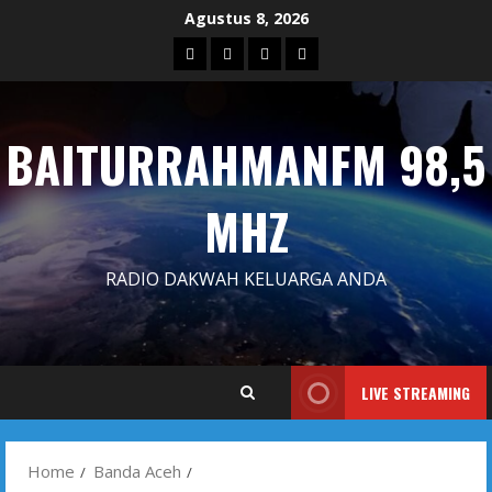
Skip
Agustus 8, 2026
to
Blog
Contact
Dengarkan
Iklan
content
Us
Siaran
Kami
BAITURRAHMANFM 98,5
MHZ
RADIO DAKWAH KELUARGA ANDA
LIVE STREAMING
Home
Banda Aceh