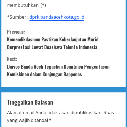
membutuhkan. (*)
*Sumber :
dprk.bandaacehkota.go.id
C
Previous:
Kemendikdasmen Pastikan Keberlanjutan Murid
o
Berprestasi Lewat Beasiswa Talenta Indonesia
n
Next:
t
Dinsos Banda Aceh Tegaskan Komitmen Pengentasan
Kemiskinan dalam Kunjungan Bappenas
i
n
Tinggalkan Balasan
u
Alamat email Anda tidak akan dipublikasikan.
Ruas
e
yang wajib ditandai
*