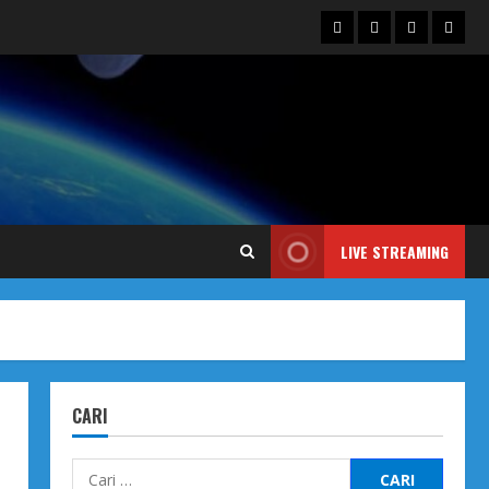
Blog
Contact
Dengarka
Iklan
Us
Siaran
Kami
LIVE STREAMING
CARI
Cari