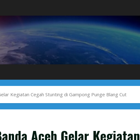
elar Kegiatan Cegah Stunting di Gampong Punge Blang Cut
Banda Aceh Gelar Kegiatan