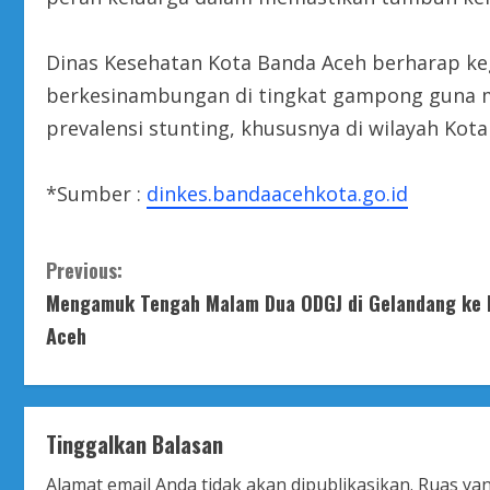
Dinas Kesehatan Kota Banda Aceh berharap kegi
berkesinambungan di tingkat gampong guna m
prevalensi stunting, khususnya di wilayah Kota
*Sumber :
dinkes.bandaacehkota.go.id
C
Previous:
Mengamuk Tengah Malam Dua ODGJ di Gelandang ke 
o
Aceh
n
t
Tinggalkan Balasan
i
Alamat email Anda tidak akan dipublikasikan.
Ruas yan