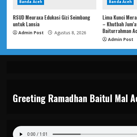
Banda Aceh
Banda Aceh
RSUD Meuraxa Edukasi Gizi Seimbang
Lima Kunci Mera
untuk Lansia
– Khutbah Jum’a
Baiturrahman Ac
Admin Post
Agustus 8, 2026
Admin Post
Greeting Ramadhan Baitul Mal A