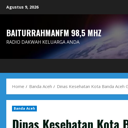
Skip
Agustus 9, 2026
to
content
BAITURRAHMANFM 98,5 MHZ
RADIO DAKWAH KELUARGA ANDA
Home
Banda Aceh
Dinas Kesehatan Kota Banda Aceh G
Banda Aceh
Dinas Kesehatan Kota 