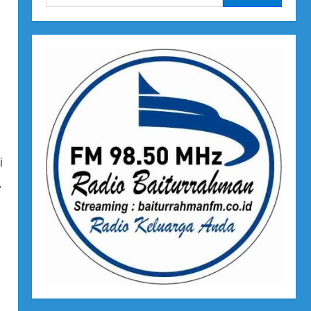
untuk:
i
,