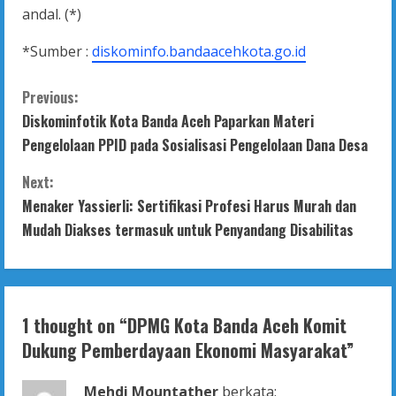
andal. ‎(*)
*Sumber :
diskominfo.bandaacehkota.go.id
C
Previous:
Diskominfotik Kota Banda Aceh Paparkan Materi
o
Pengelolaan PPID pada Sosialisasi Pengelolaan Dana Desa
n
Next:
t
Menaker Yassierli: Sertifikasi Profesi Harus Murah dan
Mudah Diakses termasuk untuk Penyandang Disabilitas
i
n
u
1 thought on “
DPMG Kota Banda Aceh Komit
Dukung Pemberdayaan Ekonomi Masyarakat
”
e
Mehdi Mountather
berkata: