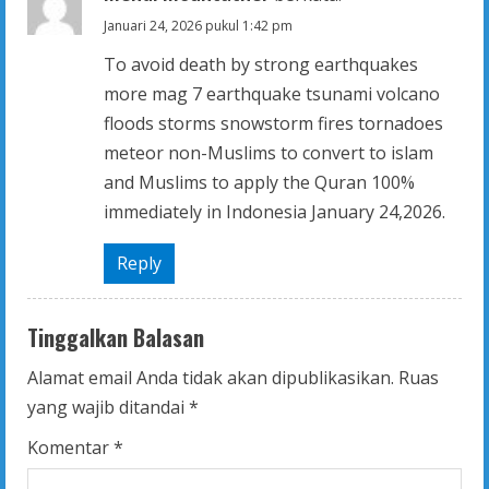
R
Januari 24, 2026 pukul 1:42 pm
e
To avoid death by strong earthquakes
a
more mag 7 earthquake tsunami volcano
floods storms snowstorm fires tornadoes
d
meteor non-Muslims to convert to islam
i
and Muslims to apply the Quran 100%
immediately in Indonesia January 24,2026.
n
Reply
g
Tinggalkan Balasan
Alamat email Anda tidak akan dipublikasikan.
Ruas
yang wajib ditandai
*
Komentar
*