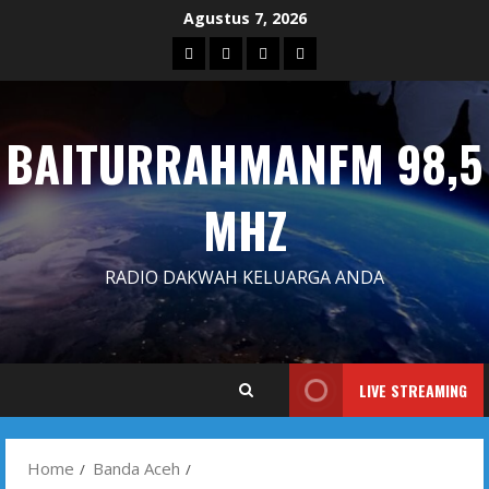
Skip
Agustus 7, 2026
to
Blog
Contact
Dengarkan
Iklan
content
Us
Siaran
Kami
BAITURRAHMANFM 98,5
MHZ
RADIO DAKWAH KELUARGA ANDA
LIVE STREAMING
Home
Banda Aceh