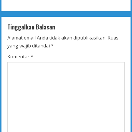
i
n
Tinggalkan Balasan
u
Alamat email Anda tidak akan dipublikasikan.
Ruas
e
yang wajib ditandai
*
R
Komentar
*
e
a
d
i
n
g