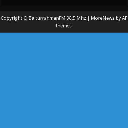
Copyright © BaiturrahmanFM 98,5 Mhz
|
MoreNews
by AF
themes.