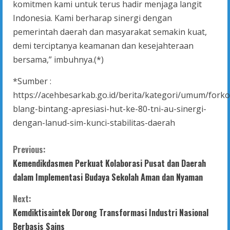
komitmen kami untuk terus hadir menjaga langit
Indonesia. Kami berharap sinergi dengan
pemerintah daerah dan masyarakat semakin kuat,
demi terciptanya keamanan dan kesejahteraan
bersama,” imbuhnya.(*)
*Sumber :
https://acehbesarkab.go.id/berita/kategori/umum/fork
blang-bintang-apresiasi-hut-ke-80-tni-au-sinergi-
dengan-lanud-sim-kunci-stabilitas-daerah
C
Previous:
Kemendikdasmen Perkuat Kolaborasi Pusat dan Daerah
o
dalam Implementasi Budaya Sekolah Aman dan Nyaman
n
Next:
t
Kemdiktisaintek Dorong Transformasi Industri Nasional
Berbasis Sains