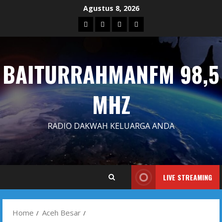
Skip
Agustus 8, 2026
to
Blog
Contact
Dengarkan
Iklan
content
Us
Siaran
Kami
BAITURRAHMANFM 98,5
MHZ
RADIO DAKWAH KELUARGA ANDA
LIVE STREAMING
Home
Aceh Besar