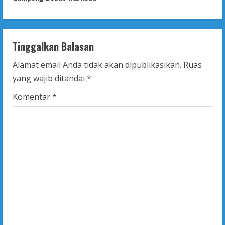
i
n
Tinggalkan Balasan
u
Alamat email Anda tidak akan dipublikasikan.
Ruas
e
yang wajib ditandai
*
R
Komentar
*
e
a
d
i
n
g