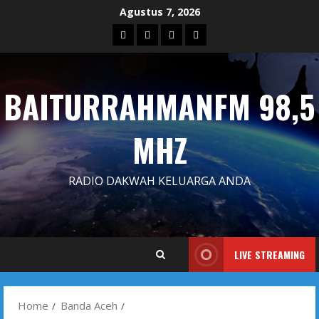
Skip
Agustus 7, 2026
to
Blog
Contact
Dengarkan
Iklan
content
Us
Siaran
Kami
BAITURRAHMANFM 98,5
MHZ
RADIO DAKWAH KELUARGA ANDA
LIVE STREAMING
Home
Banda Aceh