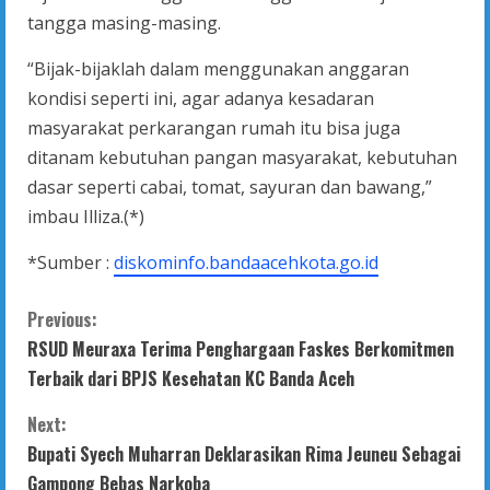
tangga masing-masing.
“Bijak-bijaklah dalam menggunakan anggaran
kondisi seperti ini, agar adanya kesadaran
masyarakat perkarangan rumah itu bisa juga
ditanam kebutuhan pangan masyarakat, kebutuhan
dasar seperti cabai, tomat, sayuran dan bawang,”
imbau Illiza.(*)
*Sumber :
diskominfo.bandaacehkota.go.id
C
Previous:
RSUD Meuraxa Terima Penghargaan Faskes Berkomitmen
o
Terbaik dari BPJS Kesehatan KC Banda Aceh
n
Next:
t
Bupati Syech Muharran Deklarasikan Rima Jeuneu Sebagai
Gampong Bebas Narkoba