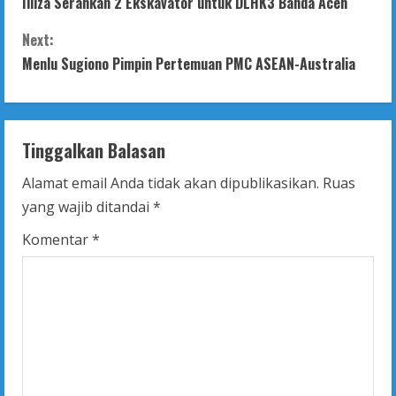
Illiza Serahkan 2 Ekskavator untuk DLHK3 Banda Aceh
o
Next:
n
Menlu Sugiono Pimpin Pertemuan PMC ASEAN-Australia
t
i
Tinggalkan Balasan
n
Alamat email Anda tidak akan dipublikasikan.
Ruas
u
yang wajib ditandai
*
e
Komentar
*
R
e
a
d