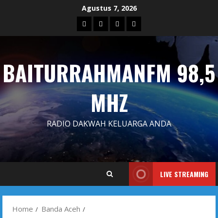
Skip
Agustus 7, 2026
to
Blog
Contact
Dengarkan
Iklan
content
Us
Siaran
Kami
BAITURRAHMANFM 98,5
MHZ
RADIO DAKWAH KELUARGA ANDA
LIVE STREAMING
Home
Banda Aceh