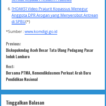
[HOAKS] Video Prajurit Kopassus Menegur
Anggota DPR Arogan yang Menyerobot Antrean
di SPBU
(*)
*Sumber :
www.komdigi.go.id
C
Previous:
Diskopukmdag Aceh Besar Tata Ulang Pedagang Pasar
o
Induk Lambaro
n
Next:
t
Bersama PTMA, Kemendikdasmen Perkuat Arah Baru
Pendidikan Nasional
i
n
Tinggalkan Balasan
u