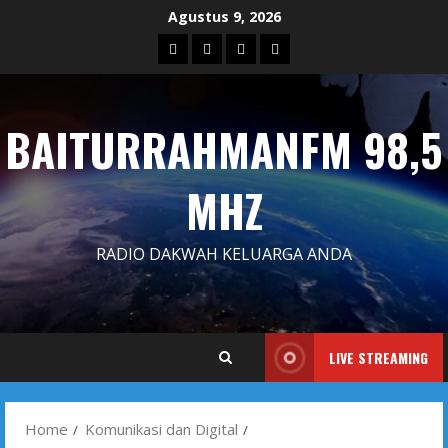
Skip
Agustus 9, 2026
to
Blog
Contact
Dengarkan
Iklan
content
Us
Siaran
Kami
BAITURRAHMANFM 98,5
MHZ
RADIO DAKWAH KELUARGA ANDA
LIVE STREAMING
Home
Komunikasi dan Digital