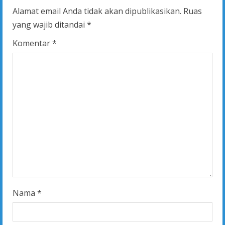
Alamat email Anda tidak akan dipublikasikan.
Ruas
e
yang wajib ditandai
*
R
Komentar
*
e
a
d
i
n
g
Nama
*