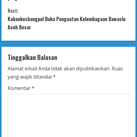
n
Next:
t
Kabankesbangpol Buka Penguatan Kelembagaan Bawaslu
Aceh Besar
i
n
Tinggalkan Balasan
u
Alamat email Anda tidak akan dipublikasikan.
Ruas
e
yang wajib ditandai
*
R
Komentar
*
e
a
d