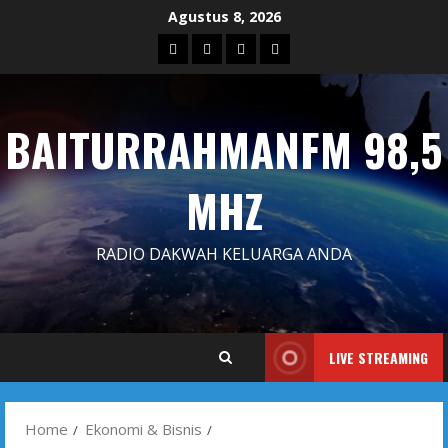
Skip
Agustus 8, 2026
to
Blog
Contact
Dengarkan
Iklan
content
Us
Siaran
Kami
BAITURRAHMANFM 98,5
MHZ
RADIO DAKWAH KELUARGA ANDA
LIVE STREAMING
Home
Ekonomi & Bisnis