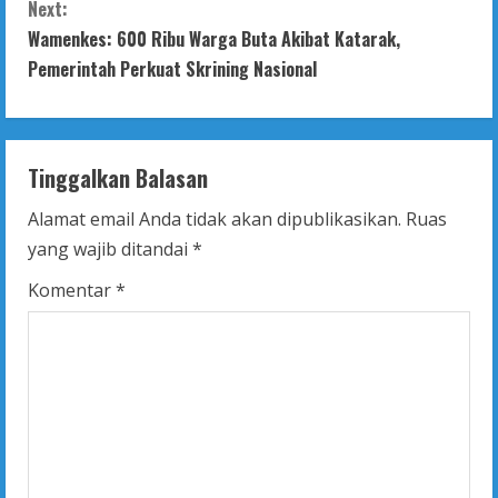
n
Next:
t
Wamenkes: 600 Ribu Warga Buta Akibat Katarak,
Pemerintah Perkuat Skrining Nasional
i
n
Tinggalkan Balasan
u
Alamat email Anda tidak akan dipublikasikan.
Ruas
e
yang wajib ditandai
*
R
Komentar
*
e
a
d
i