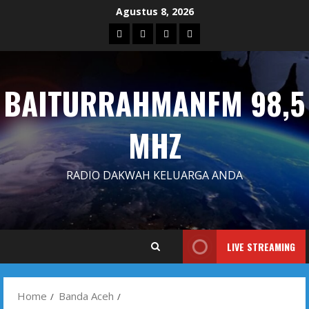
Skip
Agustus 8, 2026
to
Blog
Contact
Dengarkan
Iklan
content
Us
Siaran
Kami
BAITURRAHMANFM 98,5
MHZ
RADIO DAKWAH KELUARGA ANDA
LIVE STREAMING
Home
Banda Aceh