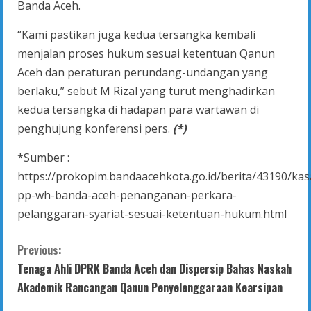
Banda Aceh.
“Kami pastikan juga kedua tersangka kembali
menjalan proses hukum sesuai ketentuan Qanun
Aceh dan peraturan perundang-undangan yang
berlaku,” sebut M Rizal yang turut menghadirkan
kedua tersangka di hadapan para wartawan di
penghujung konferensi pers.
(*)
*Sumber :
https://prokopim.bandaacehkota.go.id/berita/43190/kas
pp-wh-banda-aceh-penanganan-perkara-
pelanggaran-syariat-sesuai-ketentuan-hukum.html
C
Previous:
Tenaga Ahli DPRK Banda Aceh dan Dispersip Bahas Naskah
o
Akademik Rancangan Qanun Penyelenggaraan Kearsipan