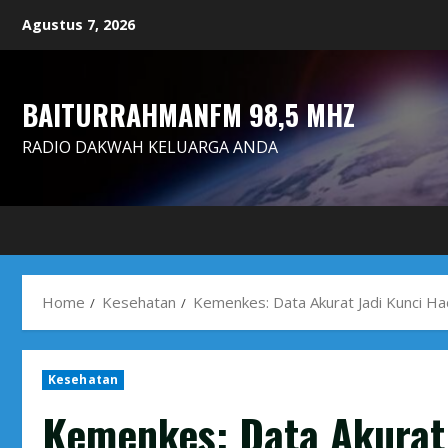
Skip
Agustus 7, 2026
to
content
BAITURRAHMANFM 98,5 MHZ
RADIO DAKWAH KELUARGA ANDA
Home
Kesehatan
Kemenkes: Data Akurat Jadi Kunci Ha
Kesehatan
Kemenkes: Data Akurat