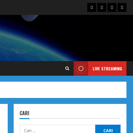
Blog
Contact
Dengarka
Iklan
Us
Siaran
Kami
LIVE STREAMING
CARI
Cari