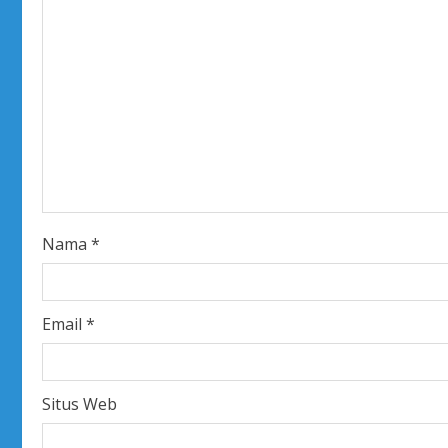
e
R
e
a
d
i
Nama
*
n
g
Email
*
Situs Web