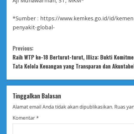
Aji Muhawarman, ST, MKM*
*Sumber : https://www.kemkes.go.id/id/kemenk
penyakit-global-
C
Previous:
Raih WTP ke-18 Berturut-turut, Illiza: Bukti Komitm
o
Tata Kelola Keuangan yang Transparan dan Akuntabe
n
t
Tinggalkan Balasan
i
Alamat email Anda tidak akan dipublikasikan.
Ruas yan
n
Komentar
*
u