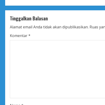
n
t
Tinggalkan Balasan
i
Alamat email Anda tidak akan dipublikasikan.
Ruas yan
n
Komentar
*
u
e
R
e
a
d
i