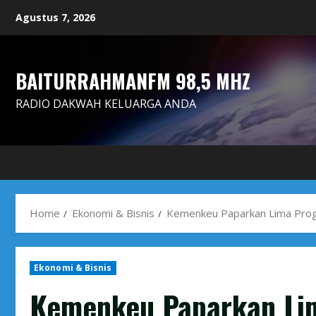
Skip
Agustus 7, 2026
to
content
BAITURRAHMANFM 98,5 MHZ
RADIO DAKWAH KELUARGA ANDA
Home
Ekonomi & Bisnis
Kemenkeu Paparkan Lima Progr
Ekonomi & Bisnis
Kemenkeu Paparkan Lim