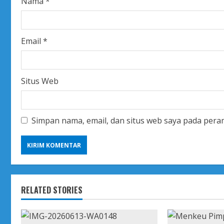
Nama
*
n
g
Email
*
Situs Web
Simpan nama, email, dan situs web saya pada pera
RELATED STORIES