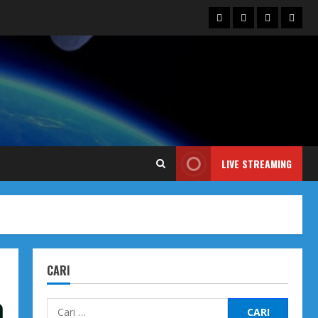
Blog
Contact
Dengarka
Iklan
Us
Siaran
Kami
LIVE STREAMING
CARI
a
Cari