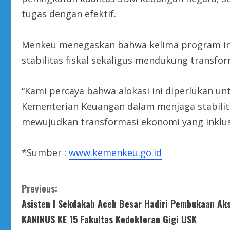
tugas dengan efektif.
Menkeu menegaskan bahwa kelima program ini
stabilitas fiskal sekaligus mendukung transfo
“Kami percaya bahwa alokasi ini diperlukan u
Kementerian Keuangan dalam menjaga stabilita
mewujudkan transformasi ekonomi yang inklusif
*Sumber :
www.kemenkeu.go.id
C
Previous:
Asisten I Sekdakab Aceh Besar Hadiri Pembukaan Aks
o
KANINUS KE 15 Fakultas Kedokteran Gigi USK