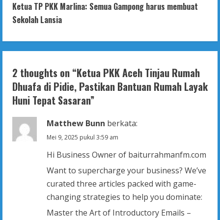
Ketua TP PKK Marlina: Semua Gampong harus membuat
i
Sekolah Lansia
n
u
2 thoughts on “
Ketua PKK Aceh Tinjau Rumah
e
Dhuafa di Pidie, Pastikan Bantuan Rumah Layak
R
Huni Tepat Sasaran
”
e
Matthew Bunn
berkata:
a
Mei 9, 2025 pukul 3:59 am
Hi Business Owner of baiturrahmanfm.com
d
Want to supercharge your business? We’ve
i
curated three articles packed with game-
changing strategies to help you dominate:
n
Master the Art of Introductory Emails –