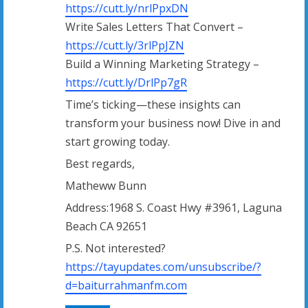
g
https://cutt.ly/nrlPpxDN
Write Sales Letters That Convert –
https://cutt.ly/3rlPpJZN
Build a Winning Marketing Strategy –
https://cutt.ly/DrlPp7gR
Time’s ticking—these insights can
transform your business now! Dive in and
start growing today.
Best regards,
Matheww Bunn
Address:1968 S. Coast Hwy #3961, Laguna
Beach CA 92651
P.S. Not interested?
https://tayupdates.com/unsubscribe/?
d=baiturrahmanfm.com