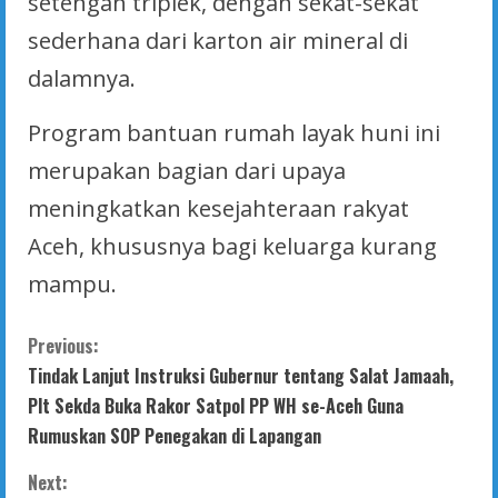
setengah triplek, dengan sekat-sekat
sederhana dari karton air mineral di
dalamnya.
Program bantuan rumah layak huni ini
merupakan bagian dari upaya
meningkatkan kesejahteraan rakyat
Aceh, khususnya bagi keluarga kurang
mampu.
C
Previous:
Tindak Lanjut Instruksi Gubernur tentang Salat Jamaah,
o
Plt Sekda Buka Rakor Satpol PP WH se-Aceh Guna
n
Rumuskan SOP Penegakan di Lapangan
t
Next: