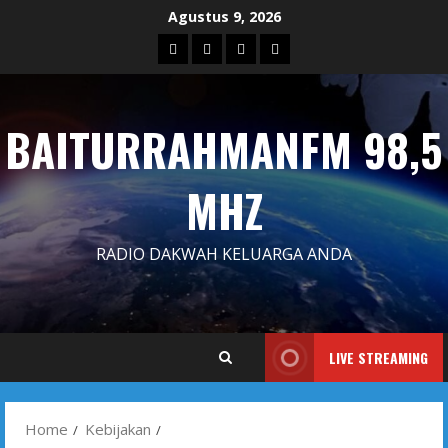
Skip
Agustus 9, 2026
to
Blog
Contact
Dengarkan
Iklan
content
Us
Siaran
Kami
BAITURRAHMANFM 98,5
MHZ
RADIO DAKWAH KELUARGA ANDA
LIVE STREAMING
Home
Kebijakan