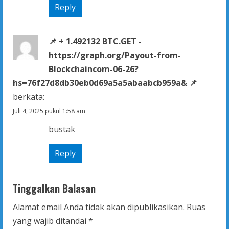
Reply
📌 + 1.492132 BTC.GET -
https://graph.org/Payout-from-
Blockchaincom-06-26?
hs=76f27d8db30eb0d69a5a5abaabcb959a& 📌
berkata:
Juli 4, 2025 pukul 1:58 am
bustak
Reply
Tinggalkan Balasan
Alamat email Anda tidak akan dipublikasikan.
Ruas
yang wajib ditandai
*