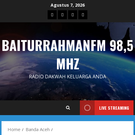
Skip
Agustus 7, 2026
to
Blog
Contact
Dengarkan
Iklan
content
Us
Siaran
Kami
BAITURRAHMANFM 98,5
MHZ
RADIO DAKWAH KELUARGA ANDA
LIVE STREAMING
Home
Banda Aceh