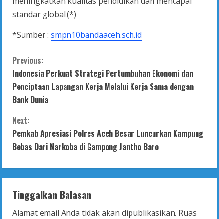
meningkatkan kualitas pendidikan dan mencapai
standar global.(*)
*Sumber :
smpn10bandaaceh.sch.id
C
Previous:
Indonesia Perkuat Strategi Pertumbuhan Ekonomi dan
o
Penciptaan Lapangan Kerja Melalui Kerja Sama dengan
n
Bank Dunia
t
Next:
Pemkab Apresiasi Polres Aceh Besar Luncurkan Kampung
i
Bebas Dari Narkoba di Gampong Jantho Baro
n
u
Tinggalkan Balasan
e
Alamat email Anda tidak akan dipublikasikan.
Ruas