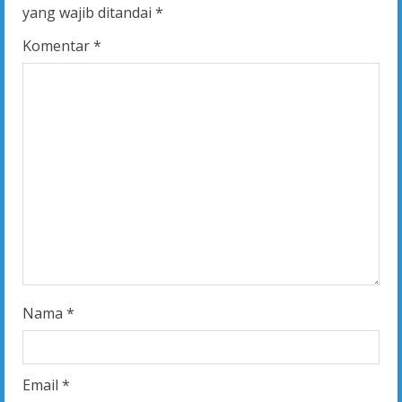
R
yang wajib ditandai
*
e
Komentar
*
a
d
i
n
g
Nama
*
Email
*