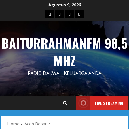
Skip
Agustus 9, 2026
to
Blog
Contact
Dengarkan
Iklan
content
Us
Siaran
Kami
BAITURRAHMANFM 98,5
MHZ
RADIO DAKWAH KELUARGA ANDA
LIVE STREAMING
Home
Aceh Besar