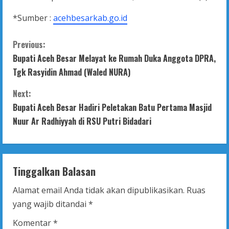
*Sumber :
acehbesarkab.go.id
C
Previous:
Bupati Aceh Besar Melayat ke Rumah Duka Anggota DPRA,
o
Tgk Rasyidin Ahmad (Waled NURA)
n
Next:
t
Bupati Aceh Besar Hadiri Peletakan Batu Pertama Masjid
Nuur Ar Radhiyyah di RSU Putri Bidadari
i
n
Tinggalkan Balasan
u
Alamat email Anda tidak akan dipublikasikan.
Ruas
e
yang wajib ditandai
*
R
Komentar
*