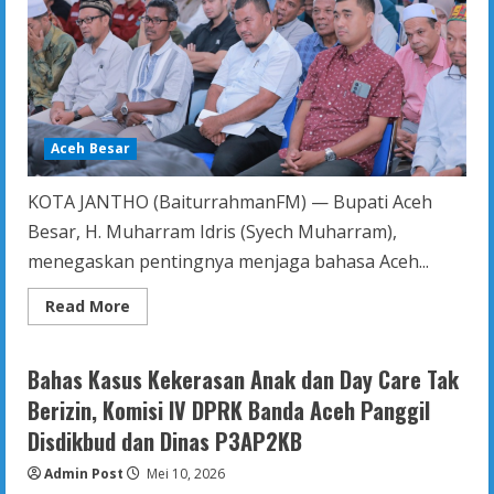
Aceh Besar
KOTA JANTHO (BaiturrahmanFM) — Bupati Aceh
Besar, H. Muharram Idris (Syech Muharram),
menegaskan pentingnya menjaga bahasa Aceh...
Read
Read More
more
about
Bupati
Aceh
Bahas Kasus Kekerasan Anak dan Day Care Tak
Besar
Tegaskan
Berizin, Komisi IV DPRK Banda Aceh Panggil
Bahasa
Aceh
Disdikbud dan Dinas P3AP2KB
sebagai
Identitas
Admin Post
yang
Mei 10, 2026
Harus