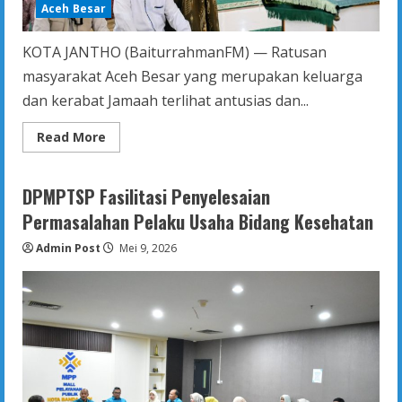
Aceh Besar
KOTA JANTHO (BaiturrahmanFM) — Ratusan
masyarakat Aceh Besar yang merupakan keluarga
dan kerabat Jamaah terlihat antusias dan...
Read
Read More
more
about
Wabup
Aceh
DPMPTSP Fasilitasi Penyelesaian
Besar
Hantar
Permasalahan Pelaku Usaha Bidang Kesehatan
Keberangkatan
Jamaah
Admin Post
Calon
Mei 9, 2026
Haji
Kloter
II
di
Masjid
Sibreh