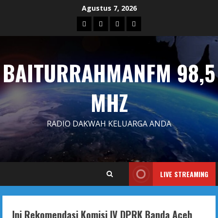
Skip
Agustus 7, 2026
to
Blog
Contact
Dengarkan
Iklan
content
Us
Siaran
Kami
BAITURRAHMANFM 98,5
MHZ
RADIO DAKWAH KELUARGA ANDA
LIVE STREAMING
Ini Rekomendasi Komisi IV DPRK Banda Aceh