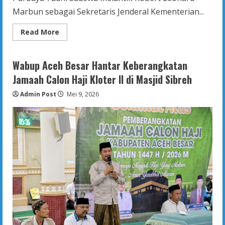
Marbun sebagai Sekretaris Jenderal Kementerian...
Read
Read More
more
about
Menteri
Keuangan
Wabup Aceh Besar Hantar Keberangkatan
Purbaya
Yudhi
Jamaah Calon Haji Kloter II di Masjid Sibreh
Sadewa
lantik
Admin Post
Robert
Mei 9, 2026
Leonard
Marbun
sebagai
Sekretaris
Jenderal
Kementerian
Keuangan