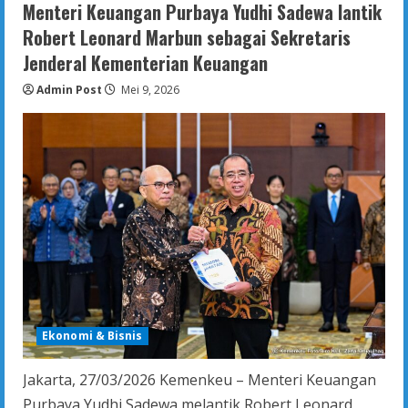
Kasus
Menteri Keuangan Purbaya Yudhi Sadewa lantik
Kekerasan
Anak
Robert Leonard Marbun sebagai Sekretaris
dan
Day
Jenderal Kementerian Keuangan
Care
Tak
Admin Post
Berizin,
Mei 9, 2026
Komisi
IV
DPRK
Banda
Aceh
Panggil
Disdikbud
dan
Dinas
P3AP2KB
Ekonomi & Bisnis
Jakarta, 27/03/2026 Kemenkeu – Menteri Keuangan
Purbaya Yudhi Sadewa melantik Robert Leonard