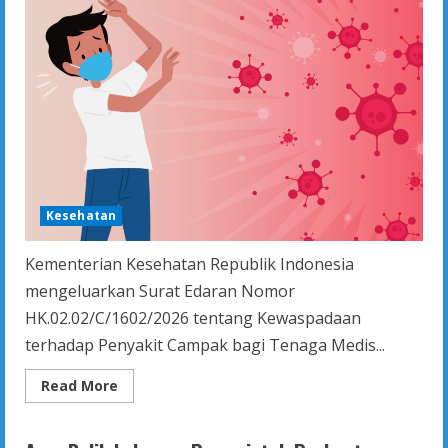
Kesehatan
Kementerian Kesehatan Republik Indonesia
mengeluarkan Surat Edaran Nomor
HK.02.02/C/1602/2026 tentang Kewaspadaan
terhadap Penyakit Campak bagi Tenaga Medis...
Read
Read More
more
about
Lindungi
Tenaga