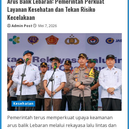
Arus Balik Lebaran: Pemerintah Perkuat
Medis
dan
Layanan Kesehatan dan Tekan Risiko
Tenaga
Kesehatan,
Kecelakaan
Kemenkes
Keluarkan
Admin Post
Surat
Mei 7, 2026
Edaran
Kewaspadaan
Campak
Kesehatan
Pemerintah terus memperkuat upaya keamanan
arus balik Lebaran melalui rekayasa lalu lintas dan