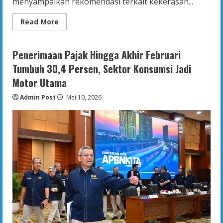
menyampaikan rekomendasi terkait kekerasan...
Read
Read More
more
about
Ini
Rekomendasi
Penerimaan Pajak Hingga Akhir Februari
Komisi
IV
Tumbuh 30,4 Persen, Sektor Konsumsi Jadi
DPRK
Banda
Motor Utama
Aceh
Terkait
Admin Post
Kekerasan
Mei 10, 2026
Terhadap
Anak
dan
Daycare
Tanpa
Izin