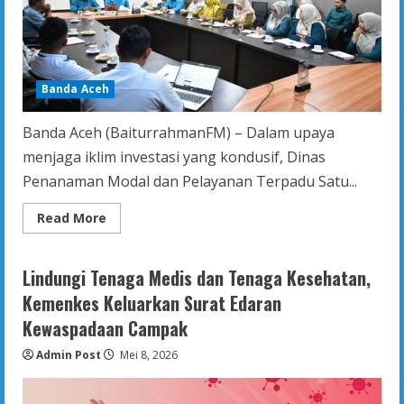
Banda Aceh
Banda Aceh (BaiturrahmanFM) – Dalam upaya
menjaga iklim investasi yang kondusif, Dinas
Penanaman Modal dan Pelayanan Terpadu Satu...
Read
Read More
more
about
DPMPTSP
Fasilitasi
Lindungi Tenaga Medis dan Tenaga Kesehatan,
Penyelesaian
Permasalahan
Kemenkes Keluarkan Surat Edaran
Pelaku
Usaha
Kewaspadaan Campak
Bidang
Kesehatan
Admin Post
Mei 8, 2026