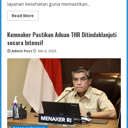
layanan kesehatan guna memastikan...
Read
Read More
more
about
Arus
Balik
Kemnaker Pastikan Aduan THR Ditindaklanjuti
Lebaran:
Pemerintah
secara Intensif
Perkuat
Layanan
Admin Post
Kesehatan
Mei 6, 2026
dan
Tekan
Risiko
Kecelakaan