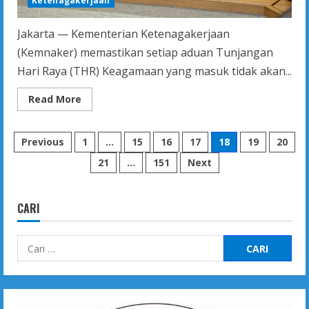
Ketenagakerjaan
Jakarta — Kementerian Ketenagakerjaan
(Kemnaker) memastikan setiap aduan Tunjangan
Hari Raya (THR) Keagamaan yang masuk tidak akan...
Read
Read More
more
about
Kemnaker
Paginasi
Pastikan
Previous
1
…
15
16
17
18
19
20
Aduan
THR
21
…
151
Next
pos
Ditindaklanjuti
secara
Intensif
CARI
Cari
untuk: