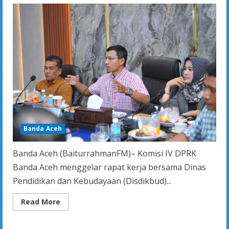
Dijaga
Lintas
Generasi
Banda Aceh
Banda Aceh (BaiturrahmanFM)– Komisi IV DPRK
Banda Aceh menggelar rapat kerja bersama Dinas
Pendidikan dan Kebudayaan (Disdikbud)...
Read
Read More
more
about
Bahas