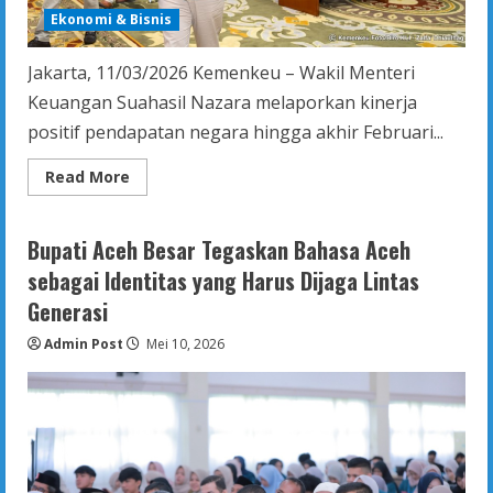
Ekonomi & Bisnis
Jakarta, 11/03/2026 Kemenkeu – Wakil Menteri
Keuangan Suahasil Nazara melaporkan kinerja
positif pendapatan negara hingga akhir Februari...
Read
Read More
more
about
Penerimaan
Pajak
Bupati Aceh Besar Tegaskan Bahasa Aceh
Hingga
Akhir
sebagai Identitas yang Harus Dijaga Lintas
Februari
Tumbuh
Generasi
30,4
Persen,
Admin Post
Sektor
Mei 10, 2026
Konsumsi
Jadi
Motor
Utama