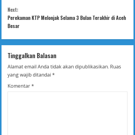
n
Next:
t
Perekaman KTP Melonjak Selama 3 Bulan Terakhir di Aceh
Besar
i
n
Tinggalkan Balasan
u
Alamat email Anda tidak akan dipublikasikan.
Ruas
e
yang wajib ditandai
*
R
Komentar
*
e
a
d
i