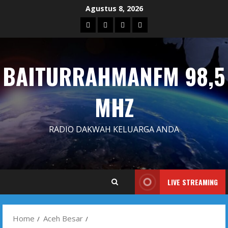
Skip
Agustus 8, 2026
to
Blog
Contact
Dengarkan
Iklan
content
Us
Siaran
Kami
BAITURRAHMANFM 98,5
MHZ
RADIO DAKWAH KELUARGA ANDA
LIVE STREAMING
Home
Aceh Besar