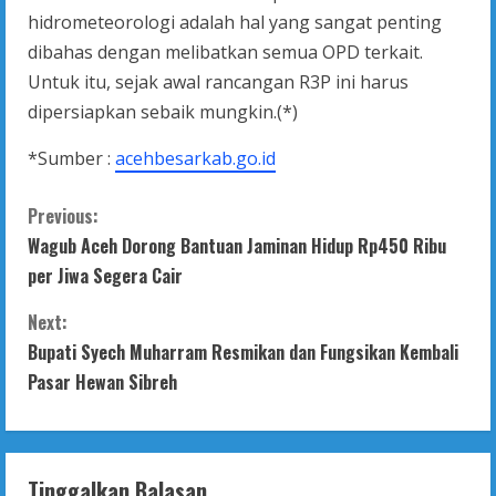
hidrometeorologi adalah hal yang sangat penting
dibahas dengan melibatkan semua OPD terkait.
Untuk itu, sejak awal rancangan R3P ini harus
dipersiapkan sebaik mungkin.(*)
*Sumber :
acehbesarkab.go.id
C
Previous:
Wagub Aceh Dorong Bantuan Jaminan Hidup Rp450 Ribu
o
per Jiwa Segera Cair
n
Next:
t
Bupati Syech Muharram Resmikan dan Fungsikan Kembali
Pasar Hewan Sibreh
i
n
Tinggalkan Balasan