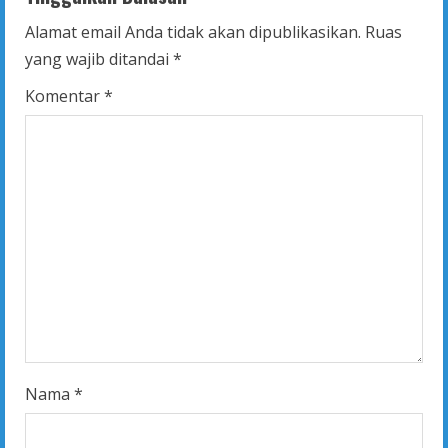
u
Alamat email Anda tidak akan dipublikasikan.
Ruas
e
yang wajib ditandai
*
R
Komentar
*
e
a
d
i
n
g
Nama
*