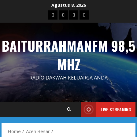
Skip
Agustus 8, 2026
to
Blog
Contact
Dengarkan
Iklan
content
Us
Siaran
Kami
BAITURRAHMANFM 98,5
MHZ
RADIO DAKWAH KELUARGA ANDA
LIVE STREAMING
Home
Aceh Besar