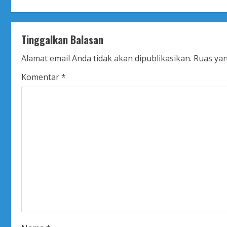
n
t
Tinggalkan Balasan
i
Alamat email Anda tidak akan dipublikasikan.
Ruas yan
n
Komentar
*
u
e
R
e
a
d
i