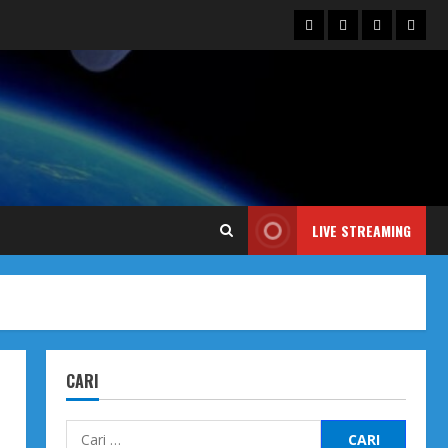
Blog
Contact
Dengarka
Iklan
Us
Siaran
Kami
LIVE STREAMING
CARI
Cari