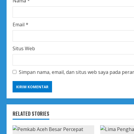
Nama
*
n
g
Email
*
Situs Web
Simpan nama, email, dan situs web saya pada pera
RELATED STORIES