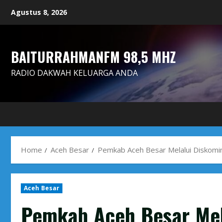
Skip
Agustus 8, 2026
to
content
BAITURRAHMANFM 98,5 MHZ
RADIO DAKWAH KELUARGA ANDA
Home
Aceh Besar
Pemkab Aceh Besar Melalui Diskomin
Aceh Besar
Pemkab Aceh Besar Mel