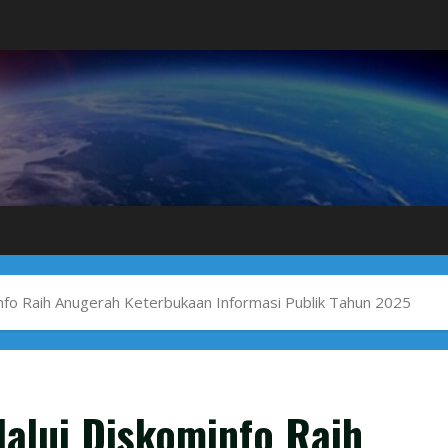
fo Raih Anugerah Keterbukaan Informasi Publik Tahun 2025
alui Diskominfo Raih