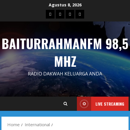
Skip
Agustus 8, 2026
to
Blog
Contact
Dengarkan
Iklan
content
Us
Siaran
Kami
BAITURRAHMANFM 98,5
MHZ
RADIO DAKWAH KELUARGA ANDA
LIVE STREAMING
Home
International