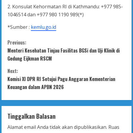
2. Konsulat Kehormatan RI di Kathmandu: +977 985-
1046514 dan +977 980 1190 989(*)
*Sumber :
kemlu.go.id
C
Previous:
Menteri Kesehatan Tinjau Fasilitas BGSi dan Uji Klinik di
o
Gedung Eijkman RSCM
n
Next:
t
Komisi XI DPR RI Setujui Pagu Anggaran Kementerian
Keuangan dalam APBN 2026
i
n
Tinggalkan Balasan
u
Alamat email Anda tidak akan dipublikasikan.
Ruas
e