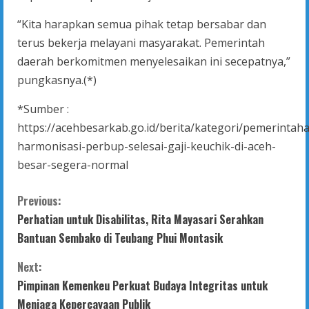
“Kita harapkan semua pihak tetap bersabar dan
terus bekerja melayani masyarakat. Pemerintah
daerah berkomitmen menyelesaikan ini secepatnya,”
pungkasnya.(*)
*Sumber :
https://acehbesarkab.go.id/berita/kategori/pemerintah
harmonisasi-perbup-selesai-gaji-keuchik-di-aceh-
besar-segera-normal
C
Previous:
Perhatian untuk Disabilitas, Rita Mayasari Serahkan
o
Bantuan Sembako di Teubang Phui Montasik
n
Next:
t
Pimpinan Kemenkeu Perkuat Budaya Integritas untuk
Menjaga Kepercayaan Publik