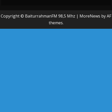
Copyright © BaiturrahmanFM 98,5 Mhz
|
MoreNews
by AF
themes.