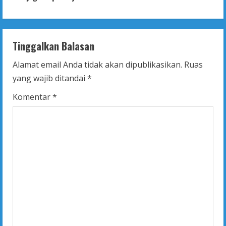
i
n
Tinggalkan Balasan
u
Alamat email Anda tidak akan dipublikasikan.
Ruas
e
yang wajib ditandai
*
R
Komentar
*
e
a
d
i
n
g