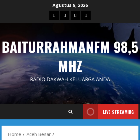
Skip
Agustus 8, 2026
to
Blog
Contact
Dengarkan
Iklan
content
Us
Siaran
Kami
BAITURRAHMANFM 98,5
MHZ
RADIO DAKWAH KELUARGA ANDA
LIVE STREAMING
Home
Aceh Besar