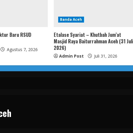
Banda Aceh
rektur Baru RSUD
Etalase Syariat – Khutbah Jum’at
Masjid Raya Baiturrahman Aceh (31 Jul
2026)
Agustus 7, 2026
Admin Post
Juli 31, 2026
ceh