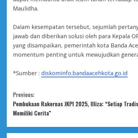
Maulidha.
Dalam kesempatan tersebut, sejumlah pertany
jawab dan diberikan solusi oleh para Kepala O
yang disampaikan, pemerintah kota Banda Ace
momentum penting untuk mewujudkan generasi 
*Sumber :
diskominfo.bandaacehkota.go.id
C
Previous:
Pembukaan Rakernas JKPI 2025, Illiza: “Setiap Tradis
o
Memiliki Cerita”
n
t