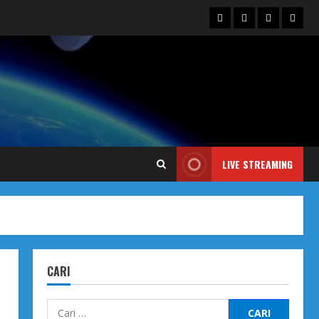
Blog
Contact
Dengarka
Iklan
Us
Siaran
Kami
LIVE STREAMING
CARI
Cari