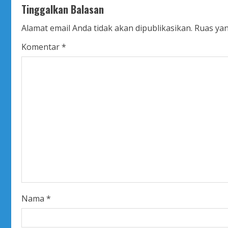
Tinggalkan Balasan
i
Alamat email Anda tidak akan dipublikasikan.
Ruas yan
n
Komentar
*
u
e
R
e
a
d
i
Nama
*
n