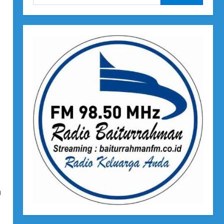
untuk:
h