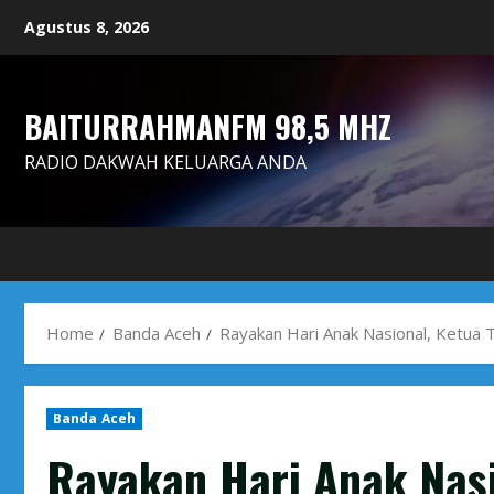
Skip
Agustus 8, 2026
to
content
BAITURRAHMANFM 98,5 MHZ
RADIO DAKWAH KELUARGA ANDA
Home
Banda Aceh
Rayakan Hari Anak Nasional, Ketua
Banda Aceh
Rayakan Hari Anak Nas