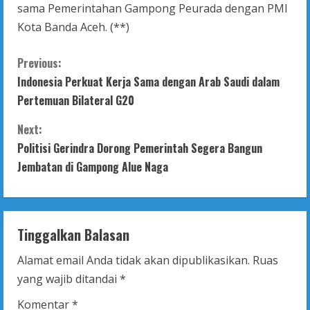
sama Pemerintahan Gampong Peurada dengan PMI
Kota Banda Aceh. (**)
C
Previous:
Indonesia Perkuat Kerja Sama dengan Arab Saudi dalam
o
Pertemuan Bilateral G20
n
Next:
t
Politisi Gerindra Dorong Pemerintah Segera Bangun
Jembatan di Gampong Alue Naga
i
n
Tinggalkan Balasan
u
Alamat email Anda tidak akan dipublikasikan.
Ruas
e
yang wajib ditandai
*
R
Komentar
*