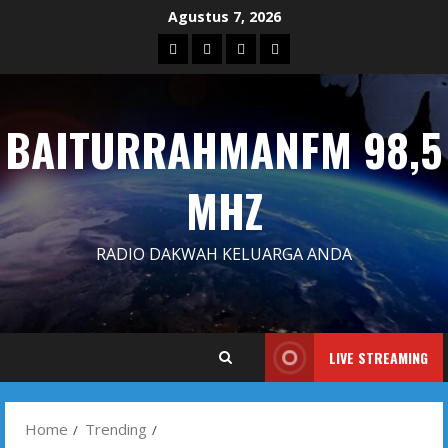
Skip
Agustus 7, 2026
to
Blog
Contact
Dengarkan
Iklan
content
Us
Siaran
Kami
BAITURRAHMANFM 98,5
MHZ
RADIO DAKWAH KELUARGA ANDA
LIVE STREAMING
Home
Trending