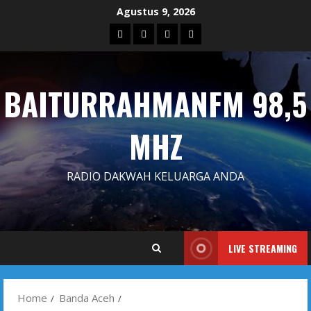
Skip
Agustus 9, 2026
to
Blog
Contact
Dengarkan
Iklan
content
Us
Siaran
Kami
BAITURRAHMANFM 98,5
MHZ
RADIO DAKWAH KELUARGA ANDA
LIVE STREAMING
Home
Banda Aceh