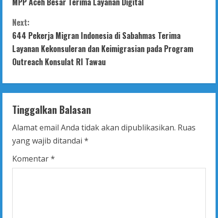
MPP Aceh Besar Terima Layanan Digital
o
Next:
n
644 Pekerja Migran Indonesia di Sabahmas Terima
t
Layanan Kekonsuleran dan Keimigrasian pada Program
Outreach Konsulat RI Tawau
i
n
Tinggalkan Balasan
u
Alamat email Anda tidak akan dipublikasikan.
Ruas
e
yang wajib ditandai
*
R
Komentar
*
e
a
d