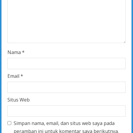
i
n
g
Nama
*
Email
*
Situs Web
Simpan nama, email, dan situs web saya pada
peramban ini untuk komentar saya berikutnya.