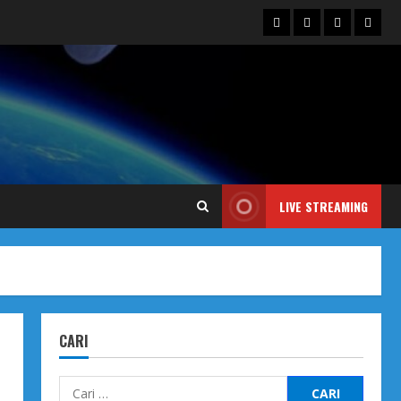
Blog
Contact
Dengarka
Iklan
Us
Siaran
Kami
LIVE STREAMING
CARI
Cari