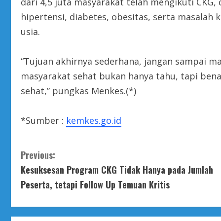
dari 4,5 juta masyarakat telah mengikuti CKG
hipertensi, diabetes, obesitas, serta masalah 
usia.
“Tujuan akhirnya sederhana, jangan sampai ma
masyarakat sehat bukan hanya tahu, tapi ben
sehat,” pungkas Menkes.(*)
*Sumber :
kemkes.go.id
C
Previous:
Kesuksesan Program CKG Tidak Hanya pada Jumlah
o
Peserta, tetapi Follow Up Temuan Kritis
n
t