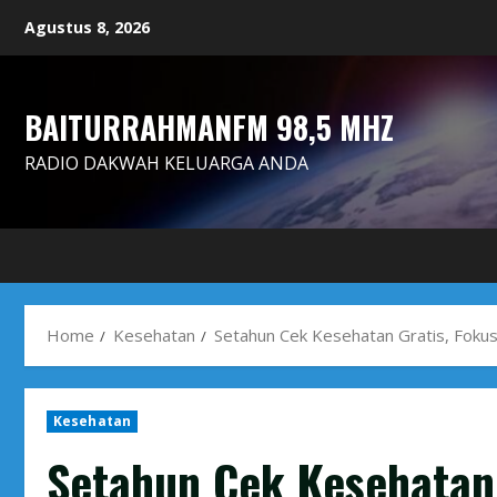
Skip
Agustus 8, 2026
to
content
BAITURRAHMANFM 98,5 MHZ
RADIO DAKWAH KELUARGA ANDA
Home
Kesehatan
Setahun Cek Kesehatan Gratis, Foku
Kesehatan
Setahun Cek Kesehatan 