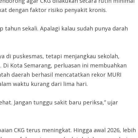
endorong agar CKG dilakukan secara rutin minimal
at dengan faktor risiko penyakit kronis.
ap tahun sekali. Apalagi kalau sudah punya darah
nya di puskesmas, tetapi menjangkau sekolah,
ya. Di Kota Semarang, perluasan ini membuahkan
intah daerah berhasil mencatatkan rekor MURI
am waktu kurang dari lima hari.
hat. Jangan tunggu sakit baru periksa,” ujar
ian CKG terus meningkat. Hingga awal 2026, lebih