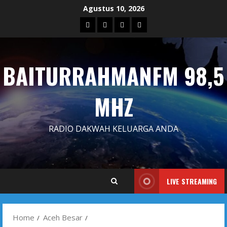
Skip
Agustus 10, 2026
to
Blog
Contact
Dengarkan
Iklan
content
Us
Siaran
Kami
BAITURRAHMANFM 98,5
MHZ
RADIO DAKWAH KELUARGA ANDA
LIVE STREAMING
Home
Aceh Besar