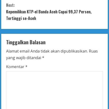
n
Next:
t
Kepemilikan KTP-el Banda Aceh Capai 99,37 Persen,
Tertinggi se-Aceh
i
n
Tinggalkan Balasan
u
Alamat email Anda tidak akan dipublikasikan.
Ruas
e
yang wajib ditandai
*
R
Komentar
*
e
a
d
i