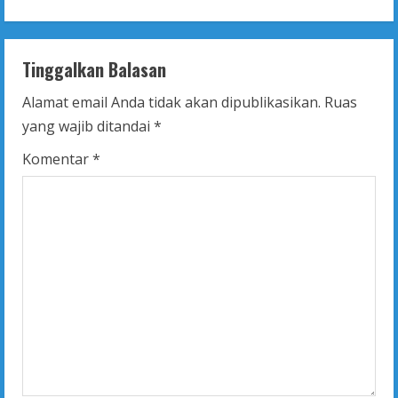
i
n
Tinggalkan Balasan
u
Alamat email Anda tidak akan dipublikasikan.
Ruas
yang wajib ditandai
*
e
Komentar
*
R
e
a
d
i
n