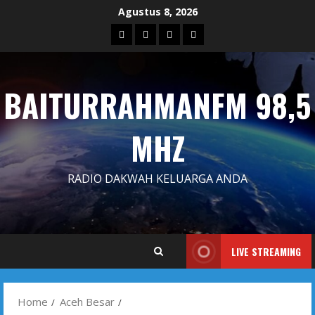
Skip
Agustus 8, 2026
to
Blog
Contact
Dengarkan
Iklan
content
Us
Siaran
Kami
BAITURRAHMANFM 98,5
MHZ
RADIO DAKWAH KELUARGA ANDA
LIVE STREAMING
Home
Aceh Besar