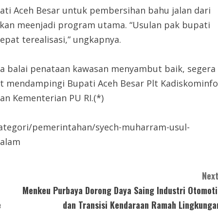
pati Aceh Besar untuk pembersihan bahu jalan dari
akan meenjadi program utama. “Usulan pak bupati
epat terealisasi,” ungkapnya.
uga balai penataan kawasan menyambut baik, segera
ut mendampingi Bupati Aceh Besar Plt Kadiskominfo
lan Kementerian PU RI.(*)
/kategori/pemerintahan/syech-muharram-usul-
salam
Next
Menkeu Purbaya Dorong Daya Saing Industri Otomoti
e
dan Transisi Kendaraan Ramah Lingkunga