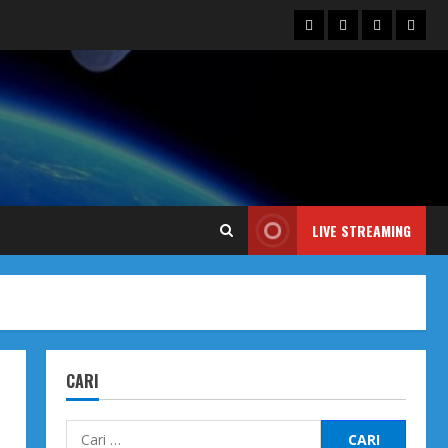
Blog
Contact
Dengarka
Iklan
Us
Siaran
Kami
LIVE STREAMING
CARI
Cari