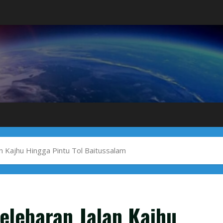
n Kajhu Hingga Pintu Tol Baitussalam
elebaran Jalan Kajhu