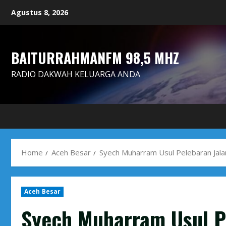
Skip
Agustus 8, 2026
to
content
BAITURRAHMANFM 98,5 MHZ
RADIO DAKWAH KELUARGA ANDA
Home
Aceh Besar
Syech Muharram Usul Pelebaran Jala
Aceh Besar
Syech Muharram Usul P