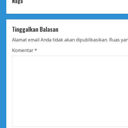
n
Naga
t
i
Tinggalkan Balasan
n
Alamat email Anda tidak akan dipublikasikan.
Ruas yan
u
Komentar
*
e
R
e
a
d
i