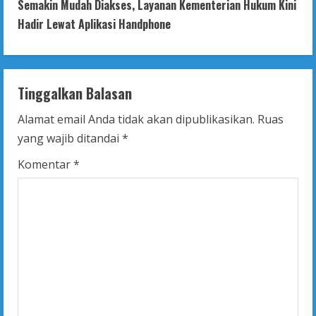
t
Semakin Mudah Diakses, Layanan Kementerian Hukum Kini
Hadir Lewat Aplikasi Handphone
i
n
Tinggalkan Balasan
u
Alamat email Anda tidak akan dipublikasikan.
Ruas
e
yang wajib ditandai
*
R
Komentar
*
e
a
d
i
n