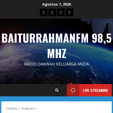
Skip
Agustus 7, 2026
to
Blog
Contact
Dengarkan
Iklan
content
Us
Siaran
Kami
BAITURRAHMANFM 98,5
MHZ
RADIO DAKWAH KELUARGA ANDA
LIVE STREAMING
Home
Hukum