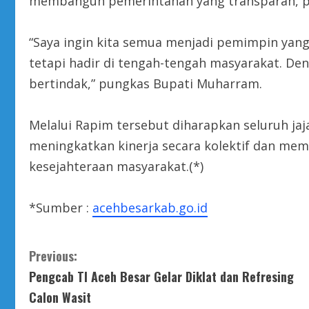
membangun pemerintahan yang transparan, part
“Saya ingin kita semua menjadi pemimpin yang 
tetapi hadir di tengah-tengah masyarakat. Den
bertindak,” pungkas Bupati Muharram.
Melalui Rapim tersebut diharapkan seluruh ja
meningkatkan kinerja secara kolektif dan me
kesejahteraan masyarakat.(*)
*Sumber :
acehbesarkab.go.id
C
Previous:
Pengcab TI Aceh Besar Gelar Diklat dan Refresing
o
Calon Wasit