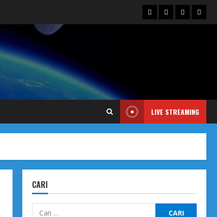
Blog
Contact
Dengarka
Iklan
Us
Siaran
Kami
LIVE STREAMING
CARI
Cari