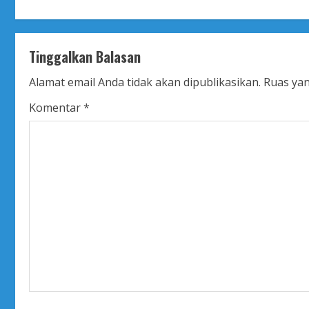
n
t
Tinggalkan Balasan
i
Alamat email Anda tidak akan dipublikasikan.
Ruas yan
n
Komentar
*
u
e
R
e
a
d
i