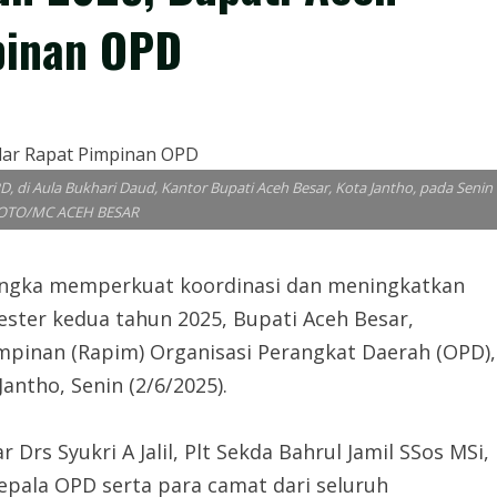
pinan OPD
 di Aula Bukhari Daud, Kantor Bupati Aceh Besar, Kota Jantho, pada Senin
 FOTO/MC ACEH BESAR
gka memperkuat koordinasi dan meningkatkan
ester kedua tahun 2025, Bupati Aceh Besar,
pinan (Rapim) Organisasi Perangkat Daerah (OPD),
antho, Senin (2/6/2025).
 Drs Syukri A Jalil, Plt Sekda Bahrul Jamil SSos MSi,
kepala OPD serta para camat dari seluruh