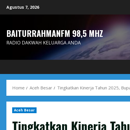
Skip
Agustus 7, 2026
to
content
BAITURRAHMANFM 98,5 MHZ
RADIO DAKWAH KELUARGA ANDA
Home
Aceh Besar
Tingkatkan Kinerja Tahun 2025, Bup
Aceh Besar
Tingkatkan Kinerja Tah