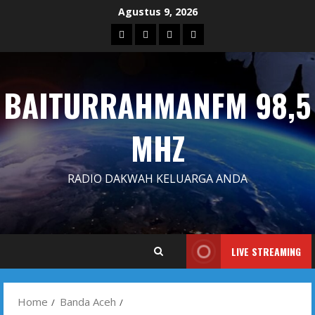
Skip
Agustus 9, 2026
to
Blog
Contact
Dengarkan
Iklan
content
Us
Siaran
Kami
BAITURRAHMANFM 98,5
MHZ
RADIO DAKWAH KELUARGA ANDA
LIVE STREAMING
Home
Banda Aceh