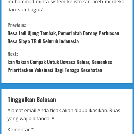
muhammad-minta-sistem-kelistrikan-aceh-merdeka-
dari-sumbagut/
C
Previous:
Desa Jadi Ujung Tombak, Pemerintah Dorong Perluasan
o
Desa Siaga TB di Seluruh Indonesia
n
Next:
t
Izin Vaksin Campak Untuk Dewasa Keluar, Kemenkes
Prioritaskan Vaksinasi Bagi Tenaga Kesehatan
i
n
Tinggalkan Balasan
u
Alamat email Anda tidak akan dipublikasikan.
Ruas
e
yang wajib ditandai
*
R
Komentar
*