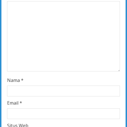
e
a
d
i
n
g
Nama
*
Email
*
Situs Web