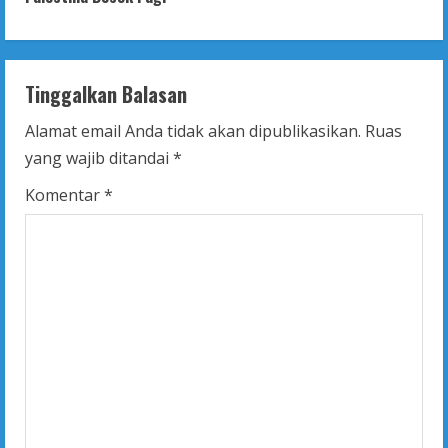
t
i
n
Tinggalkan Balasan
u
Alamat email Anda tidak akan dipublikasikan.
Ruas
yang wajib ditandai
*
e
Komentar
*
R
e
a
d
i
n