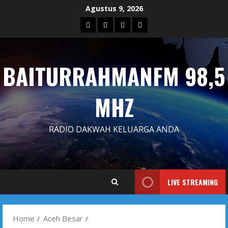
Skip
Agustus 9, 2026
to
Blog
Contact
Dengarkan
Iklan
content
Us
Siaran
Kami
BAITURRAHMANFM 98,5
MHZ
RADIO DAKWAH KELUARGA ANDA
LIVE STREAMING
Home
Aceh Besar