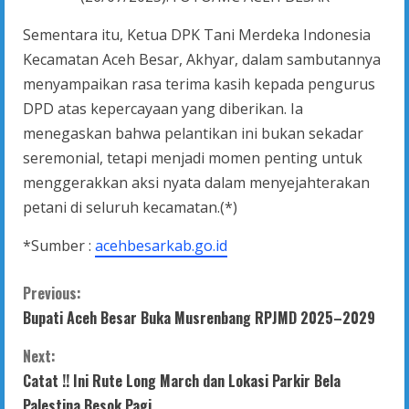
Sementara itu, Ketua DPK Tani Merdeka Indonesia
Kecamatan Aceh Besar, Akhyar, dalam sambutannya
menyampaikan rasa terima kasih kepada pengurus
DPD atas kepercayaan yang diberikan. Ia
menegaskan bahwa pelantikan ini bukan sekadar
seremonial, tetapi menjadi momen penting untuk
menggerakkan aksi nyata dalam menyejahterakan
petani di seluruh kecamatan.(*)
*Sumber :
acehbesarkab.go.id
C
Previous:
Bupati Aceh Besar Buka Musrenbang RPJMD 2025–2029
o
Next:
n
Catat !! Ini Rute Long March dan Lokasi Parkir Bela
Palestina Besok Pagi