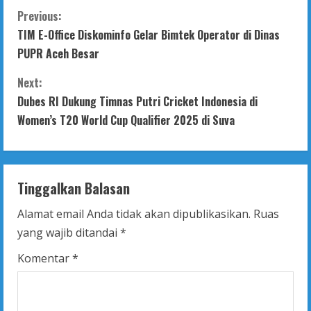
C
Previous:
TIM E-Office Diskominfo Gelar Bimtek Operator di Dinas
o
PUPR Aceh Besar
n
Next:
t
Dubes RI Dukung Timnas Putri Cricket Indonesia di
Women’s T20 World Cup Qualifier 2025 di Suva
i
n
Tinggalkan Balasan
u
Alamat email Anda tidak akan dipublikasikan.
Ruas
e
yang wajib ditandai
*
R
Komentar
*
e