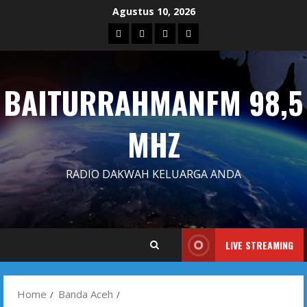
Skip
Agustus 10, 2026
to
Blog
Contact
Dengarkan
Iklan
content
Us
Siaran
Kami
BAITURRAHMANFM 98,5
MHZ
RADIO DAKWAH KELUARGA ANDA
LIVE STREAMING
Home
Banda Aceh