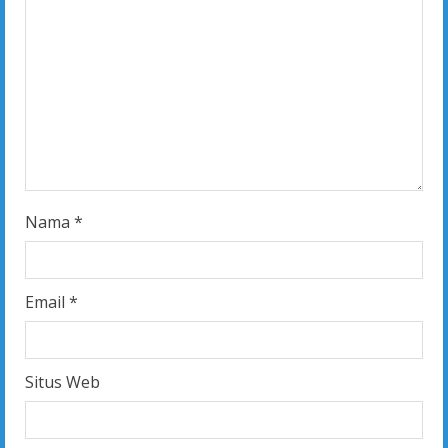
a
d
i
n
g
Nama
*
Email
*
Situs Web