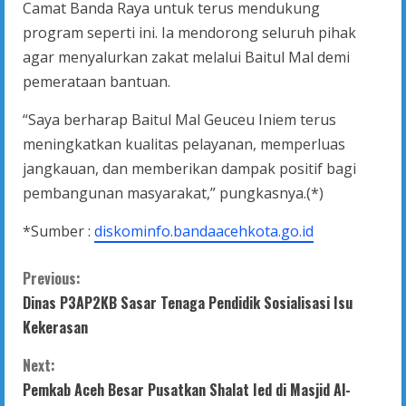
Camat Banda Raya untuk terus mendukung
program seperti ini. Ia mendorong seluruh pihak
agar menyalurkan zakat melalui Baitul Mal demi
pemerataan bantuan.
“Saya berharap Baitul Mal Geuceu Iniem terus
meningkatkan kualitas pelayanan, memperluas
jangkauan, dan memberikan dampak positif bagi
pembangunan masyarakat,” pungkasnya.(*)
*Sumber :
diskominfo.bandaacehkota.go.id
C
Previous:
Dinas P3AP2KB Sasar Tenaga Pendidik Sosialisasi Isu
o
Kekerasan
n
Next:
t
Pemkab Aceh Besar Pusatkan Shalat Ied di Masjid Al-