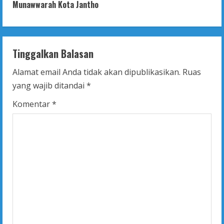
Munawwarah Kota Jantho
i
n
Tinggalkan Balasan
u
Alamat email Anda tidak akan dipublikasikan.
Ruas
e
yang wajib ditandai
*
R
Komentar
*
e
a
d
i
n