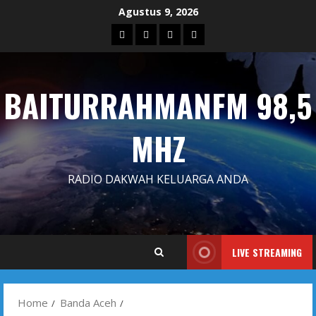
Skip
Agustus 9, 2026
to
Blog
Contact
Dengarkan
Iklan
content
Us
Siaran
Kami
BAITURRAHMANFM 98,5
MHZ
RADIO DAKWAH KELUARGA ANDA
LIVE STREAMING
Home
Banda Aceh