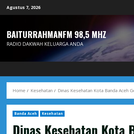
Skip
Agustus 7, 2026
to
content
BAITURRAHMANFM 98,5 MHZ
RADIO DAKWAH KELUARGA ANDA
Home
Kesehatan
Dinas Kesehatan Kota Banda Aceh Ge
Banda Aceh
Kesehatan
Dinas Kesehatan Kota B