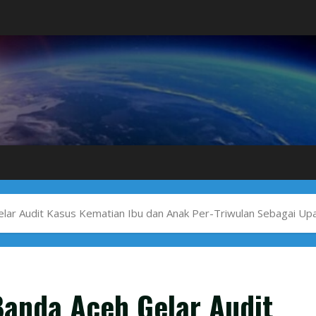
lar Audit Kasus Kematian Ibu dan Anak Per-Triwulan Sebagai U
anda Aceh Gelar Audit