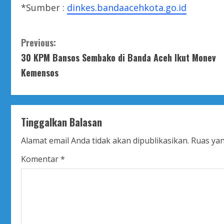
*Sumber :
dinkes.bandaacehkota.go.id
C
Previous:
30 KPM Bansos Sembako di Banda Aceh Ikut Monev
o
Kemensos
n
t
Tinggalkan Balasan
i
Alamat email Anda tidak akan dipublikasikan.
Ruas yan
n
Komentar
*
u
e
R