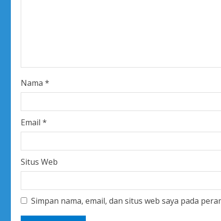
e
a
d
i
Nama
*
n
g
Email
*
Situs Web
Simpan nama, email, dan situs web saya pada pera