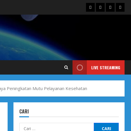
Blog
Contact
Dengarka
Iklan
Us
Siaran
Kami
LIVE STREAMING
paya Peningkatan Mutu Pelayanan Kesehatan
CARI
Cari