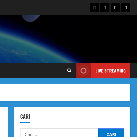
Blog
Contact
Dengarka
Iklan
Us
Siaran
Kami
LIVE STREAMING
CARI
Cari