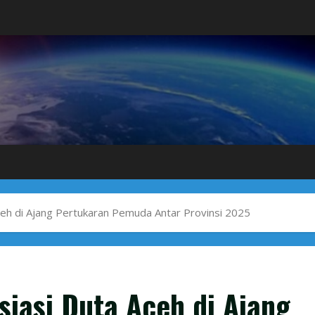
eh di Ajang Pertukaran Pemuda Antar Provinsi 2025
iasi Duta Aceh di Ajang