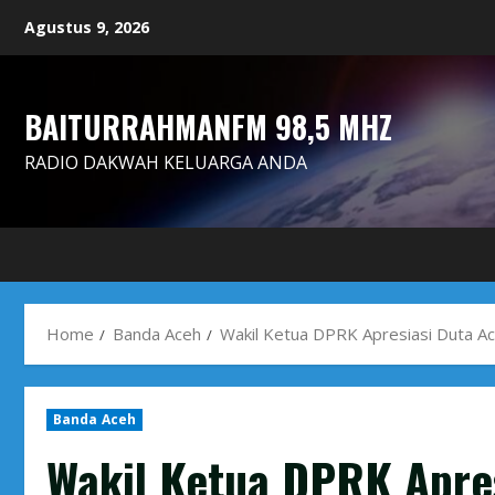
Skip
Agustus 9, 2026
to
content
BAITURRAHMANFM 98,5 MHZ
RADIO DAKWAH KELUARGA ANDA
Home
Banda Aceh
Wakil Ketua DPRK Apresiasi Duta Ac
Banda Aceh
Wakil Ketua DPRK Apres