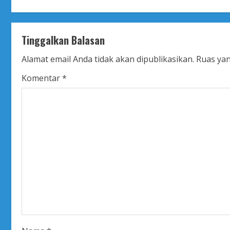
t
i
Tinggalkan Balasan
n
Alamat email Anda tidak akan dipublikasikan.
Ruas yan
u
Komentar
*
e
R
e
a
d
i
n