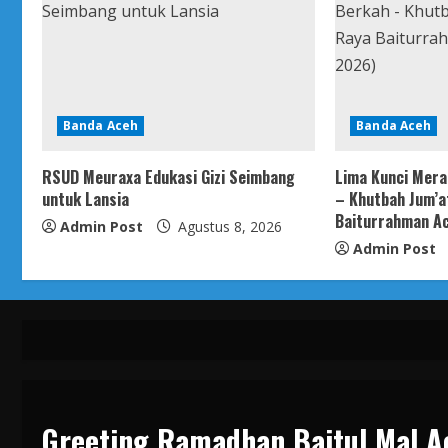
Banda Aceh
Banda Aceh
RSUD Meuraxa Edukasi Gizi Seimbang
Lima Kunci Mera
untuk Lansia
– Khutbah Jum’a
Baiturrahman Ac
Admin Post
Agustus 8, 2026
Admin Post
Greeting Ramadhan Baitul Mal A