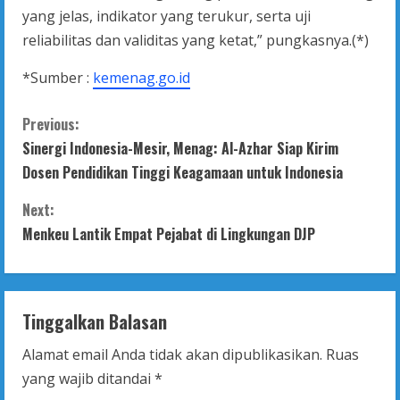
yang jelas, indikator yang terukur, serta uji
reliabilitas dan validitas yang ketat,” pungkasnya.(*)
*Sumber :
kemenag.go.id
C
Previous:
Sinergi Indonesia-Mesir, Menag: Al-Azhar Siap Kirim
o
Dosen Pendidikan Tinggi Keagamaan untuk Indonesia
n
Next:
t
Menkeu Lantik Empat Pejabat di Lingkungan DJP
i
n
Tinggalkan Balasan
u
Alamat email Anda tidak akan dipublikasikan.
Ruas
yang wajib ditandai
*
e