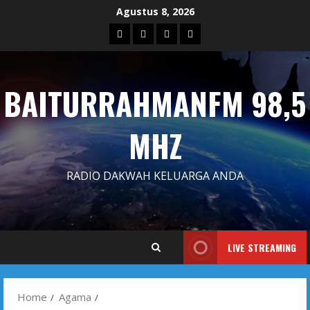
Skip
Agustus 8, 2026
to
Blog
Contact
Dengarkan
Iklan
content
Us
Siaran
Kami
BAITURRAHMANFM 98,5
MHZ
RADIO DAKWAH KELUARGA ANDA
LIVE STREAMING
Home
Agama